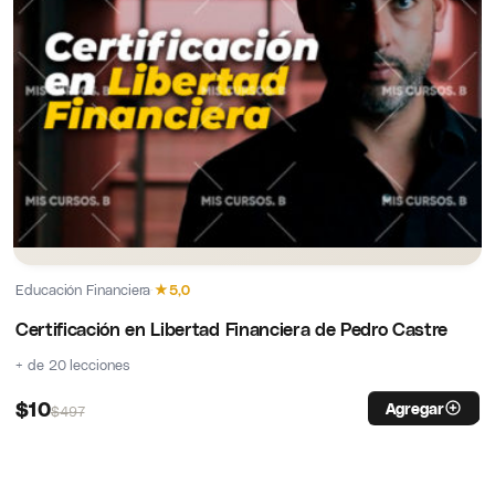
Educación Financiera
·
★
5,0
Certificación en Libertad Financiera de Pedro Castre
+ de 20 lecciones
$
10
Agregar
$
497