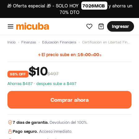
🎁 Oferta especial 🎁 - SOLO HOY
7026MCB
y ahorra un
70% DTO
Ingresar
Inicio
›
Finanzas
›
Educación Financiera
›
Certificación en Libertad Financiera de Pedro Castre
El precio sube en
15
59
59
h
m
s
$
10
$497
98% OFF
Ahorras $487 · después sube a $497
Comprar ahora
7 días de garantía.
Devolución del 100%.
Pago seguro.
Acceso inmediato.