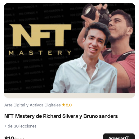
Arte Digital y Activos Digitales
·
★
5,0
NFT Mastery de Richard Silvera y Bruno sanders
+ de 30 lecciones
$
10
Agregar
$
972