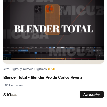
Arte Digital y Activos Digitales
·
★
5,0
Blender Total + Blender Pro de Carlos Rivera
+10 Lecciones
$
10
Agregar
$
40