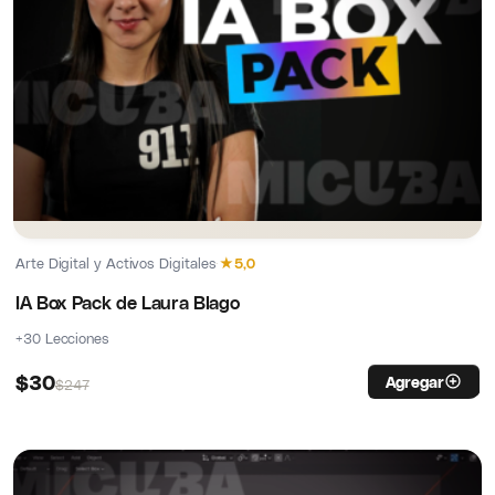
Arte Digital y Activos Digitales
·
★
5,0
IA Box Pack de Laura Blago
+30 Lecciones
$
30
Agregar
$
247