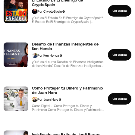
El Estado Es El Enemigo de
CryptoSpain
Ver curso
Por
CryptoSpain
¿Qué es El Estado Es El Enemigo de CryptoSpain?
El Estado Es El Enemigo de CryptoSpain |…
Desafío de Finanzas Inteligentes de
Ken Honda
Ver curso
Por
Ken Honda
¿Qué es el curso Desafío de Finanzas Inteligentes
de Ken Honda? Desafío de Finanzas Inteligentes
de Ken…
Como Proteger tu Dinero y Patrimonio
de Juan Haro
Ver curso
Por
Juan Haro
Curso Digital - Cómo Proteger tu Dinero y
Patrimonio Como Proteger tu Dinero y Patrimonio
de Juan…
Invirtiendo con Exito de Jordi Farras