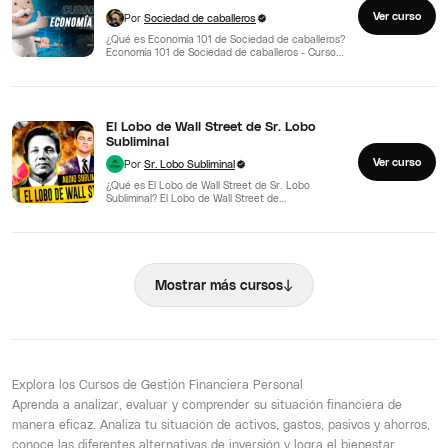
Ver curso
Por
Sociedad de caballeros
¿Qué es Economía 101 de Sociedad de caballeros?
Economía 101 de Sociedad de caballeros - Curso
Completo…
El Lobo de Wall Street de Sr. Lobo
Subliminal
Ver curso
Por
Sr. Lobo Subliminal
¿Qué es El Lobo de Wall Street de Sr. Lobo
Subliminal? El Lobo de Wall Street de…
↓
Mostrar más cursos
Explora los Cursos de Gestión Financiera Personal
Aprenda a analizar, evaluar y comprender su situación financiera de
manera eficaz. Analiza tu situación de activos, gastos, pasivos y ahorros,
conoce las diferentes alternativas de inversión y logra el bienestar