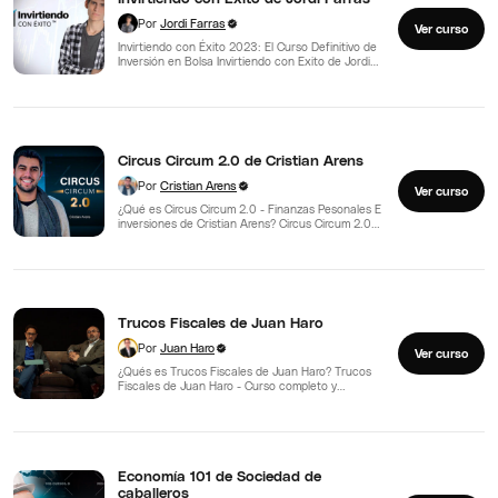
Por
Jordi Farras
Ver curso
Invirtiendo con Éxito 2023: El Curso Definitivo de
Inversión en Bolsa Invirtiendo con Exito de Jordi
Farras…
Circus Circum 2.0 de Cristian Arens
Por
Cristian Arens
Ver curso
¿Qué es Circus Circum 2.0 - Finanzas Pesonales E
inversiones de Cristian Arens? Circus Circum 2.0
de…
Trucos Fiscales de Juan Haro
Por
Juan Haro
Ver curso
¿Qués es Trucos Fiscales de Juan Haro? Trucos
Fiscales de Juan Haro - Curso completo y
Actualizado…
Economía 101 de Sociedad de
caballeros