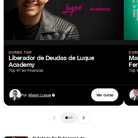
CURSO TOP
CUR
Liberador de Deudas de Luque
Mas
Academy
Fe
Top #1 en Finanzas
Top 
Por
Alvaro Luque
Ver curso