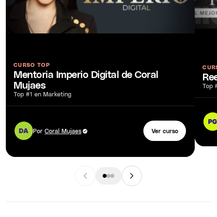
CURSO TOP
CUR
Mentoria Imperio Digital de Coral
Ree
Mujaes
Top 
Top #1 en Marketing
Por
Coral Mujaes
Ver curso