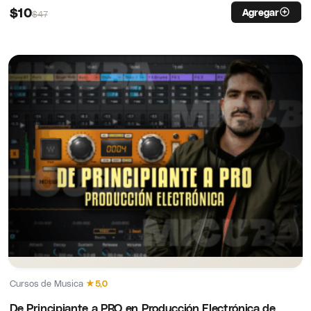
$
10
Agregar
$
47
Cursos de Musica
·
★
5,0
De Principiante a PRO en Producción Electrónica de