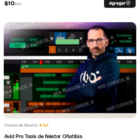
$
10
Agregar
$
50
Cursos de Musica
·
★
5,0
Avid Pro Tools de Néstor Oñatibia