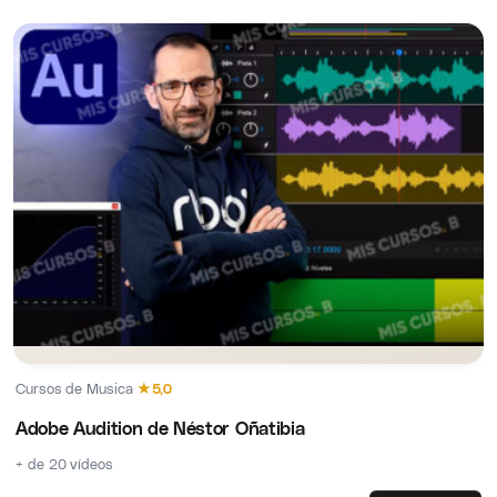
Cursos de Musica
·
★
5,0
Adobe Audition de Néstor Oñatibia
+ de 20 vídeos