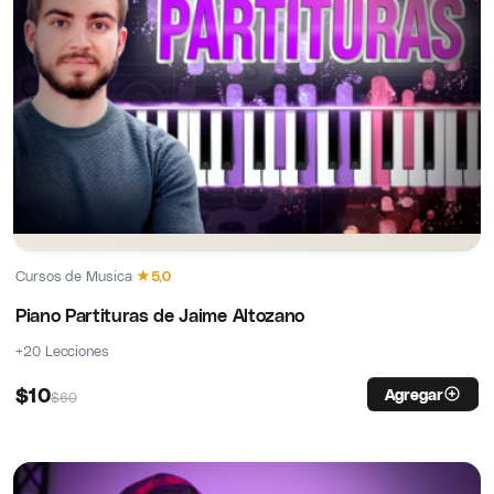
Cursos de Musica
·
★
5,0
Piano Partituras de Jaime Altozano
+20 Lecciones
$
10
Agregar
$
60