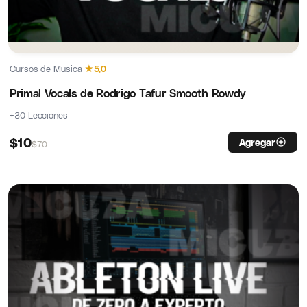
Cursos de Musica
·
★
5,0
Primal Vocals de Rodrigo Tafur Smooth Rowdy
+30 Lecciones
$
10
Agregar
$
70