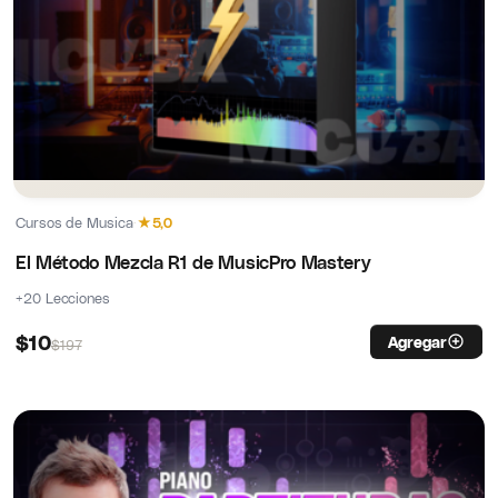
Cursos de Musica
·
★
5,0
El Método Mezcla R1 de MusicPro Mastery
+20 Lecciones
$
10
Agregar
$
197