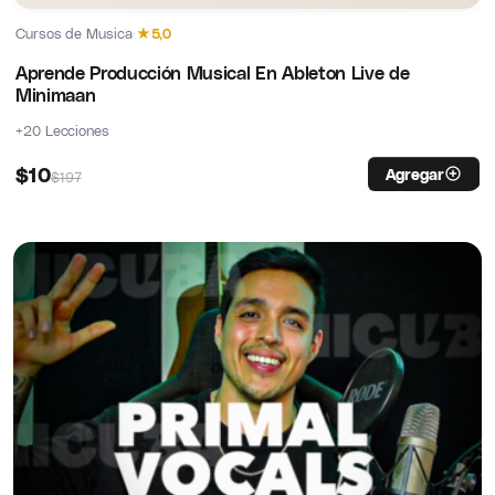
Cursos de Musica
·
★
5,0
Aprende Producción Musical En Ableton Live de
Minimaan
+20 Lecciones
$
10
Agregar
$
197