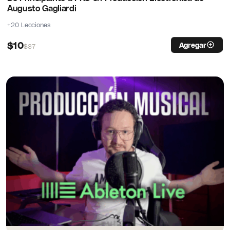
Augusto Gagliardi
+20 Lecciones
$
10
Agregar
$
37