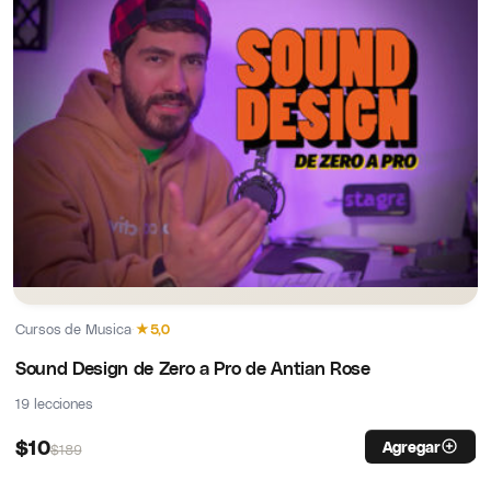
Cursos de Musica
·
★
5,0
Sound Design de Zero a Pro de Antian Rose
19 lecciones
$
10
Agregar
$
189