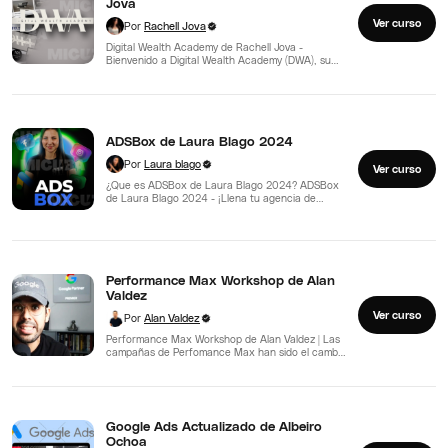
Jova
Ver curso
Por
Rachell Jova
Digital Wealth Academy de Rachell Jova -
Bienvenido a Digital Wealth Academy (DWA), su
camino hacia el…
ADSBox de Laura Blago 2024
Por
Laura blago
Ver curso
¿Que es ADSBox de Laura Blago 2024? ADSBox
de Laura Blago 2024 - ¡Llena tu agencia de…
Performance Max Workshop de Alan
Valdez
Ver curso
Por
Alan Valdez
Performance Max Workshop de Alan Valdez | Las
campañas de Perfomance Max han sido el cambio
más…
Google Ads Actualizado de Albeiro
Ochoa