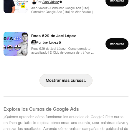
Ver curso
Por
Alan Valdez
Alan Valdez - Consultor Google Ads (Lite)
Consultor Google Ads (Lite) de Alan Valdez |
Descubre el…
Roas 629 de Joel López
Por
Joel López
Ver curso
Roas 629 de Joel López - Curso completo
actualizado | El Club de compra de tráfico y…
↓
Mostrar más cursos
Explora los Cursos de Google Ads
¿Quieres aprender cómo funcionan los anuncios de Google? Este curso
en línea gratuito te explica cómo crear una cuenta, usar palabras clave y
analizar los resultados. Aprende cómo realizar campañas de publicidad de