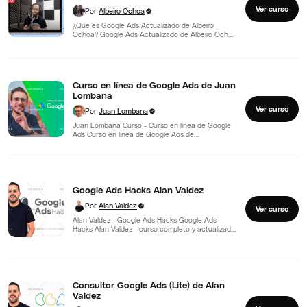
Ver curso
Por
Albeiro Ochoa
¿Qué es Google Ads Actualizado de Albeiro
Ochoa? Google Ads Actualizado de Albeiro Ochoa
- Curso actualizado…
Curso en línea de Google Ads de Juan
Lombana
Ver curso
Por
Juan Lombana
Juan Lombana Curso - Curso en línea de Google
Ads Curso en línea de Google Ads de…
Google Ads Hacks Alan Valdez
Por
Alan Valdez
Ver curso
Alan Valdez - Google Ads Hacks Google Ads
Hacks Alan Valdez - curso completo y actualizado
"¿Quién más…
Consultor Google Ads (Lite) de Alan
Valdez