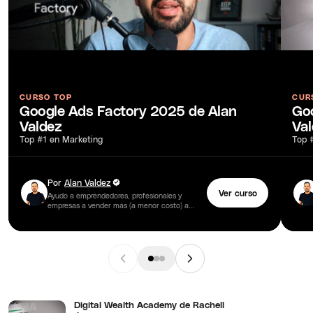
CURSO TOP
CUR
Google Ads Factory 2025 de Alan
Go
Valdez
Va
Top #1 en Marketing
Top 
Por
Alan Valdez
Ver curso
Ayudo a emprendedores, profesionales y
empresas a vender más (a menor costo) a
través de plataformas online de publicidad
de pago como Google Ads…
Digital Wealth Academy de Rachell