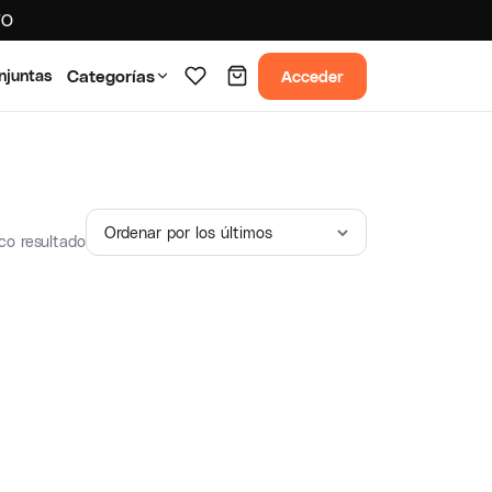
TO
Acceder
njuntas
Categorías
co resultado