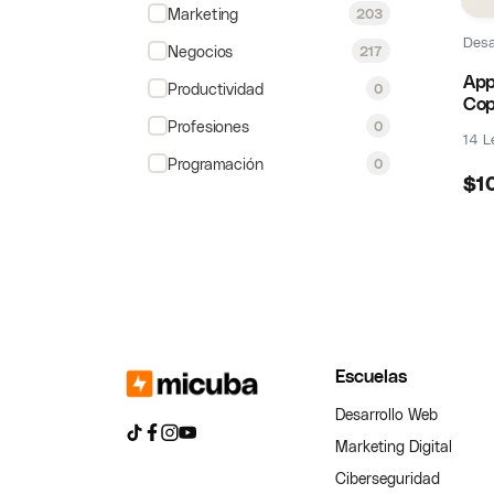
Marketing
203
Desa
Negocios
217
App
Productividad
0
Cop
Profesiones
0
14 L
Programación
0
$
1
Escuelas
Desarrollo Web
Marketing Digital
Ciberseguridad