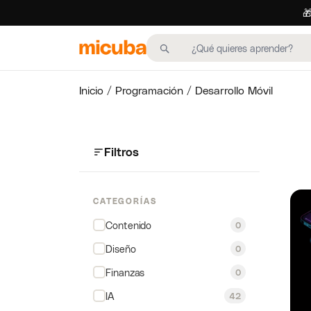

Inicio
/
Programación
/ Desarrollo Móvil
Filtros
CATEGORÍAS
Contenido
0
Diseño
0
Finanzas
0
IA
42