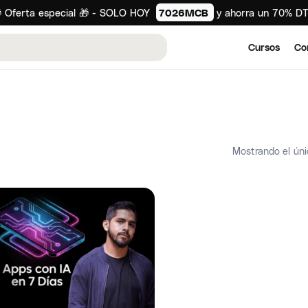
 Oferta especial 🎁 - SOLO HOY
7026MCB
y ahorra un 70% D
Cursos
Co
Mostrando el úni