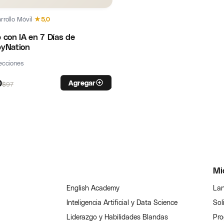
rrollo Móvil
·
★
5,0
 con IA en 7 Días de
yNation
ecciones
0
Agregar
$
97
Mi
English Academy
Lan
Inteligencia Artificial y Data Science
Sol
Liderazgo y Habilidades Blandas
Pro