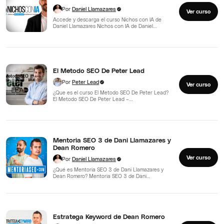
Por
Daniel Llamazares
Ver curso
Accede y descarga el curso Nichos con IA de
Daniel Llamazares Nichos con IA de Daniel
Llamazares…
El Metodo SEO De Peter Lead
Por
Peter Lead
Ver curso
¿Que es el curso El Metodo SEO De Peter Lead?
El Metodo SEO De Peter Lead –…
Mentoria SEO 3 de Dani Llamazares y
Dean Romero
Ver curso
Por
Daniel Llamazares
¿Qué es Mentoria SEO 3 de Dani Llamazares y
Dean Romero? Mentoria SEO 3 de Dani
Llamazares…
Estratega Keyword de Dean Romero