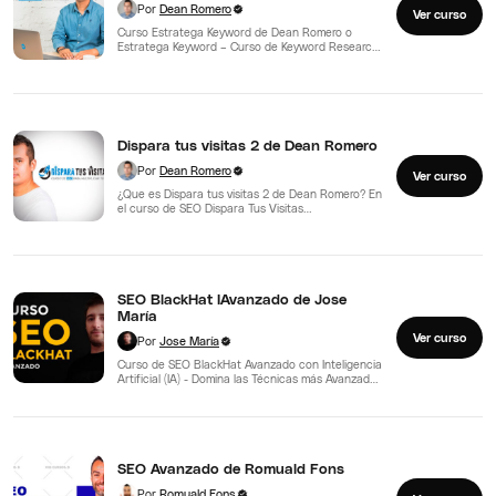
Por
Dean Romero
Ver curso
Curso Estratega Keyword de Dean Romero o
Estratega Keyword – Curso de Keyword Research
Si estás buscando…
Dispara tus visitas 2 de Dean Romero
Por
Dean Romero
Ver curso
¿Que es Dispara tus visitas 2 de Dean Romero? En
el curso de SEO Dispara Tus Visitas…
SEO BlackHat IAvanzado de Jose
María
Ver curso
Por
Jose María
Curso de SEO BlackHat Avanzado con Inteligencia
Artificial (IA) - Domina las Técnicas más Avanzadas
- Josma…
SEO Avanzado de Romuald Fons
Por
Romuald Fons