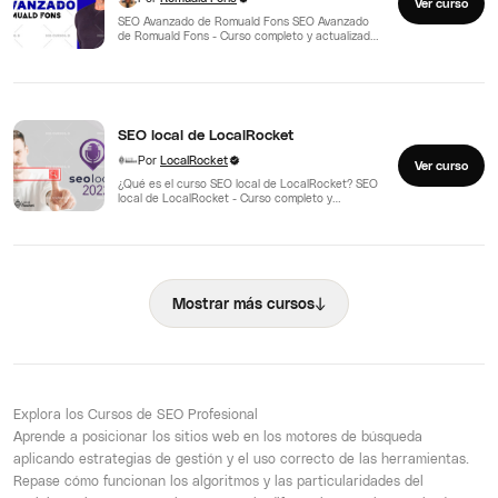
Ver curso
SEO Avanzado de Romuald Fons SEO Avanzado
de Romuald Fons - Curso completo y actualizado |
La…
SEO local de LocalRocket
Por
LocalRocket
Ver curso
¿Qué es el curso SEO local de LocalRocket? SEO
local de LocalRocket - Curso completo y
actualizado…
↓
Mostrar más cursos
Explora los Cursos de SEO Profesional
Aprende a posicionar los sitios web en los motores de búsqueda
aplicando estrategias de gestión y el uso correcto de las herramientas.
Repase cómo funcionan los algoritmos y las particularidades del