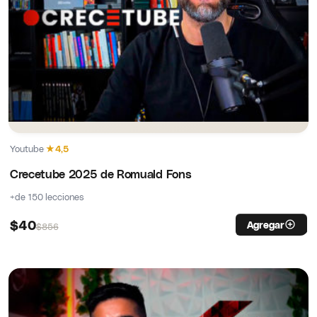
Youtube
·
★
4,5
Crecetube 2025 de Romuald Fons
+de 150 lecciones
$
40
Agregar
$
856