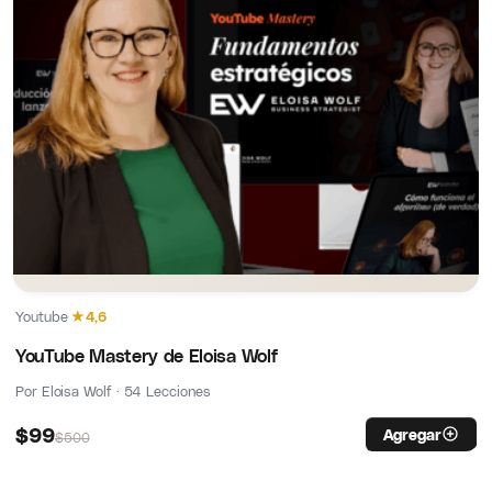
Youtube
·
★
4,6
YouTube Mastery de Eloisa Wolf
Por Eloisa Wolf · 54 Lecciones
$
99
Agregar
$
500