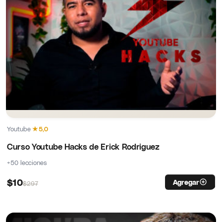
Youtube
·
★
5,0
Curso Youtube Hacks de Erick Rodriguez
+50 lecciones
$
10
Agregar
$
297