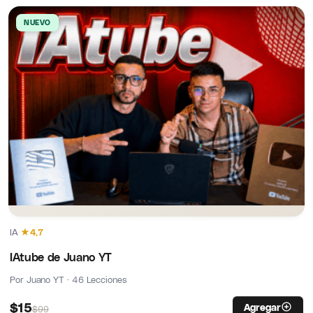
NUEVO
IA
·
★
4,7
IAtube de Juano YT
Por Juano YT · 46 Lecciones
$
15
Agregar
$
99