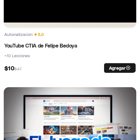
Automatización
·
★
5,0
YouTube CTIA de Felipe Bedoya
+10 Lecciones
$
10
Agregar
$
47