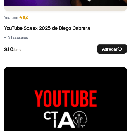
Youtube
·
★
5,0
YouTube Scalex 2025 de Diego Cabrera
+10 Lecciones
$
10
Agregar
$
197