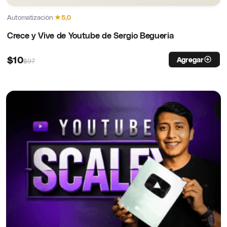
Automatización
·
★
5,0
Crece y Vive de Youtube de Sergio Begueria
$
10
Agregar
$
97