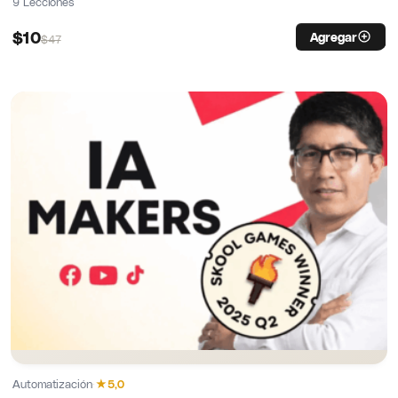
9 Lecciones
$
10
Agregar
$
47
Automatización
·
★
5,0