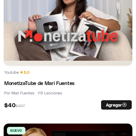
Youtube
·
★
5,0
MonetizaTube de Mari Fuentes
Por Mari Fuentes · 115 Lecciones
$
40
Agregar
$
497
NUEVO