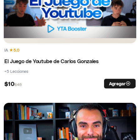
IA
·
★
5,0
El Juego de Youtube de Carlos Gonzales
+5 Lecciones
$
10
Agregar
$
45