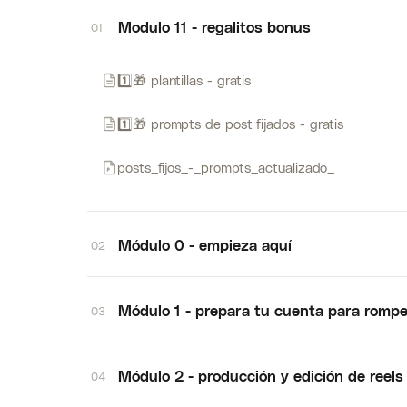
Modulo 11 - regalitos bonus
01
1️⃣🎁 plantillas - gratis
1️⃣🎁 prompts de post fijados - gratis
posts_fijos_-_prompts_actualizado_
Módulo 0 - empieza aquí
02
Módulo 1 - prepara tu cuenta para rompe
03
Módulo 2 - producción y edición de reels
04