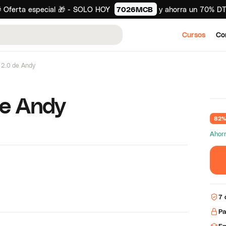
 Oferta especial 🎁 - SOLO HOY
7026MCB
y ahorra un 70% D
Cursos
Co
 2.0 de Andy
de Andy
82%
Ahorr
7 
Pa