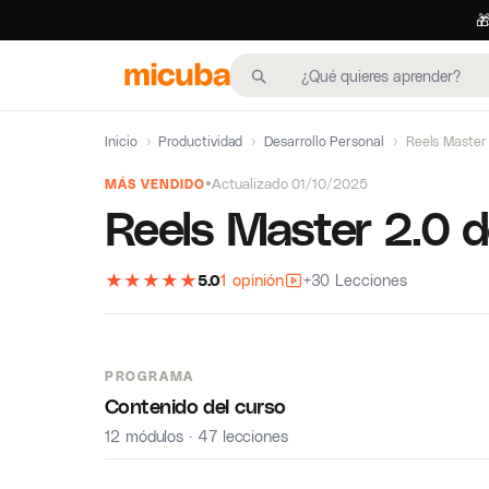

Inicio
›
Productividad
›
Desarrollo Personal
›
Reels Master
Actualizado 01/10/2025
MÁS VENDIDO
Reels Master 2.0 
★
★
★
★
★
5.0
1 opinión
+30 Lecciones
PROGRAMA
Contenido del curso
12 módulos · 47 lecciones