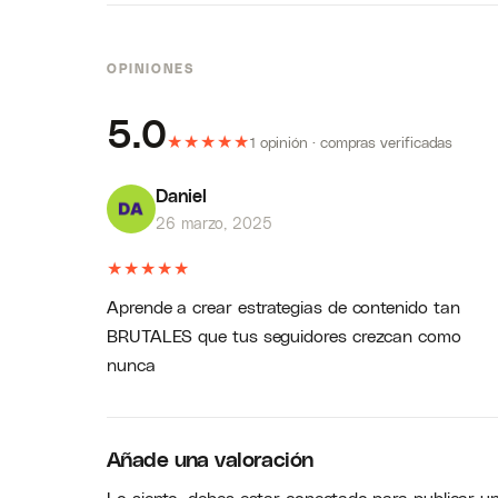
OPINIONES
5.0
★
★
★
★
★
1 opinión · compras verificadas
Daniel
26 marzo, 2025
★
★
★
★
★
Aprende a crear estrategias de contenido tan
BRUTALES que tus seguidores crezcan como
nunca
Añade una valoración
Lo siento, debes estar
conectado
para publicar u