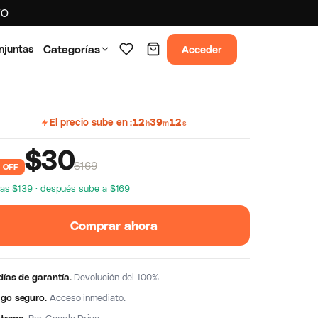
TO
Acceder
njuntas
Categorías
El precio sube en
12
39
11
h
m
s
$
30
$169
 OFF
as $139 · después sube a $169
Comprar ahora
días de garantía.
Devolución del 100%.
go seguro.
Acceso inmediato.