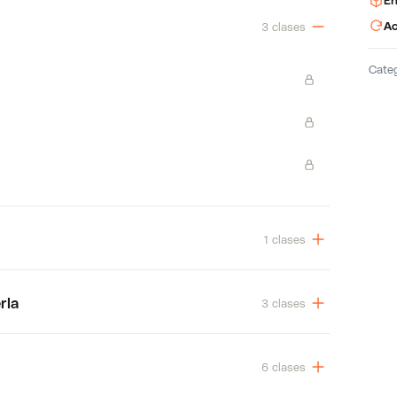
En
Ac
3 clases
Cate
1 clases
rla
3 clases
6 clases