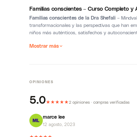
Familias conscientes – Curso Completo y Ac
Familias conscientes de la Dra Shefali
– Mindval
transformacionales y las perspectivas que han em
niños más auténticos, satisfechos y autoconscien
Mostrar más
OPINIONES
5.0
★
★
★
★
★
2 opiniones · compras verificadas
marce lee
12 agosto, 2023
★
★
★
★
★