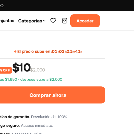
TO
Acceder
njuntas
Categorías
El precio sube en
01
02
02
41
d
h
m
s
$
10
$2,000
% OFF
as $1,990 · después sube a $2,000
Comprar ahora
días de garantía.
Devolución del 100%.
go seguro.
Acceso inmediato.