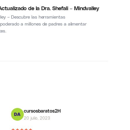
tualizado de la Dra. Shefali – Mindvalley
ley – Descubre las herramientas
poderado a millones de padres a alimentar
tes.
cursosbaratos2H
20 julio, 2023
★
★
★
★
★