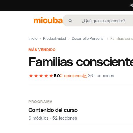

Inicio
›
Productividad
›
Desarrollo Personal
›
Familias cons
MÁS VENDIDO
Familias consciente
★
★
★
★
★
5.0
2 opiniones
36 Lecciones
PROGRAMA
Contenido del curso
6 módulos · 52 lecciones