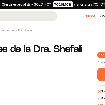
 Oferta especial 🎁 - SOLO HOY
7026MCB
y ahorra un 70% D
Cursos
Co
cientes de la Dra. Shefali
s de la Dra. Shefali
100
Ahorr
7 
Pa