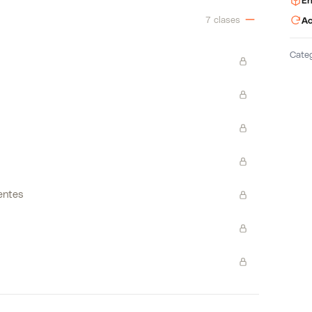
En
7 clases
Ac
Cate
ientes