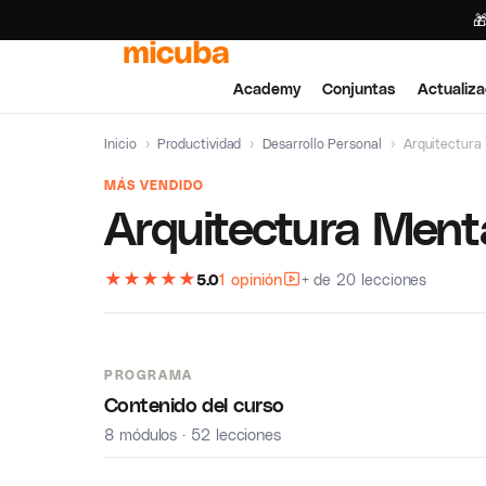

Academy
Conjuntas
Actualiza
Inicio
›
Productividad
›
Desarrollo Personal
›
Arquitectura 
MÁS VENDIDO
Arquitectura Menta
★
★
★
★
★
5.0
1 opinión
+ de 20 lecciones
PROGRAMA
Contenido del curso
8 módulos · 52 lecciones