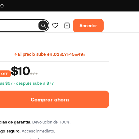
TO
Acceder
El precio sube en
01
17
45
48
d
h
m
s
$
10
$77
 OFF
ras $67 · después sube a $77
Comprar ahora
días de garantía.
Devolución del 100%.
go seguro.
Acceso inmediato.