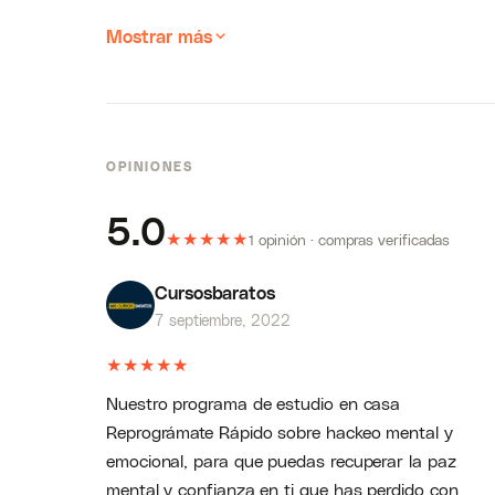
Mostrar más
OPINIONES
5.0
★
★
★
★
★
1 opinión · compras verificadas
Cursosbaratos
7 septiembre, 2022
★
★
★
★
★
Nuestro programa de estudio en casa
Reprográmate Rápido sobre hackeo mental y
emocional, para que puedas recuperar la paz
mental y confianza en ti que has perdido con