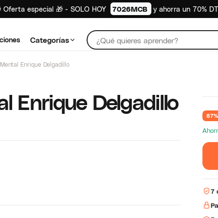
 Oferta especial 🎁 - SOLO HOY
7026MCB
y ahorra un 70% D
ciones
Categorías
Mental Enrique Delgadillo
l Enrique Delgadillo
87%
Ahor
7 
Pa