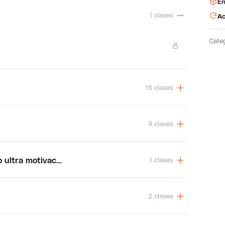
En
1 clases
Ac
Cate
15 clases
9 clases
o ultra motivación
1 clases
2 clases