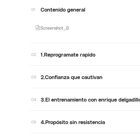
Contenido general
01
Screenshot_8
1.Reprogramate rapido
02
2.Confianza que cautivan
03
3.El entrenamiento con enrique delgadill
04
4.Propósito sin resistencia
05