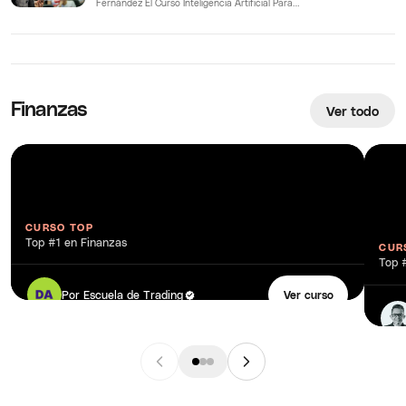
Fernández El Curso Inteligencia Artificial Para
Todos de Sergio Fernández…
Finanzas
Ver todo
CURSO TOP
Sir Binary de Escuela de Trading
Top #1 en Finanzas
CUR
Lib
Top 
Ac
Por
Escuela de Trading
Ver curso