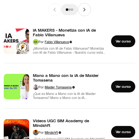
IA MAKERS - Monetiza con IA de
Fabio Villanueva
Ver curso
Por
Fabio Villanueva
¿Monetiza con IA de Fabio Villanueva? Monetiza
con IA de Fabio Villanueva - Nuestro curso está
diseñado…
Mano a Mano con la IA de Maider
Tomasena
Ver curso
Por
Maider Tomasena
¿Qué es Mano a Mano con la IA de Maider
Tomasena? Mano a Mano con la IA…
Videos UGC SIM Academy de
Mindshft
Ver curso
Por
Mindshft
¿Qué es Videos UGC SIM Academy de Mindshft?