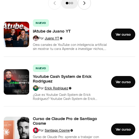
NUEVO
IAtube de Juano YT
Ver curso
Por
Juano YT
Crea canales de YouTube con inteligencia artificial
sin mostrar tu cara Aprende a investigar nichos,
crear guiones,…
NUEVO
Youtube Cash System de Erick
Rodriguez
Ver curso
Por
Erick Rodriguez
¿Que es Youtube Cash System de Erick
Rodriguez? Youtube Cash System de Erick
Rodriguez - El programa…
Curso de Claude Pro de Santiago
Cosme
Ver curso
Por
Santiago Cosme
Curso de Claude Pro: aprende a trabajar con