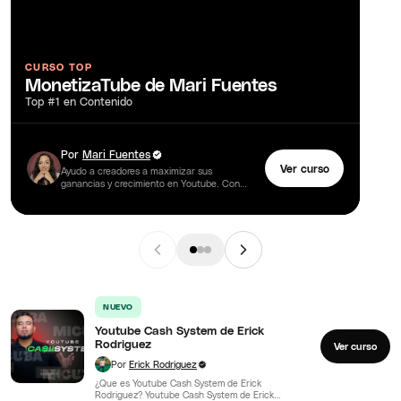
CURSO TOP
MonetizaTube de Mari Fuentes
Top #1 en Contenido
Por
Mari Fuentes
Ver curso
Ayudo a creadores a maximizar sus
ganancias y crecimiento en Youtube. Con
una atención especial en la automatización
de YouTube y la monetización de…
NUEVO
Youtube Cash System de Erick
Rodriguez
Ver curso
Por
Erick Rodriguez
¿Que es Youtube Cash System de Erick
Rodriguez? Youtube Cash System de Erick