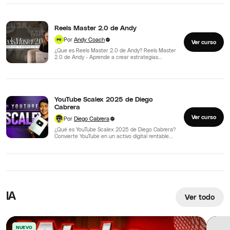
Reels Master 2.0 de Andy
Por
Andy Coach
Ver curso
¿Que es Reels Master 2.0 de Andy? Reels Master
2.0 de Andy - Aprende a crear estrategias…
YouTube Scalex 2025 de Diego
Cabrera
Ver curso
Por
Diego Cabrera
¿Qué es YouTube Scalex 2025 de Diego Cabrera?
Convierte YouTube en un activo digital rentable
con YouTube…
IA
Ver todo
NUEVO