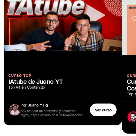
CUR
CURSO TOP
Cur
IAtube de Juano YT
Co
Top #1 en Contenido
Top 
Por
Juano YT
Ver curso
Soy creador de contenido y educador
digital, especializado en la automatización
de canales de YouTube con inteligencia
artificial. Mi historia empezó desde cero:
emigré…