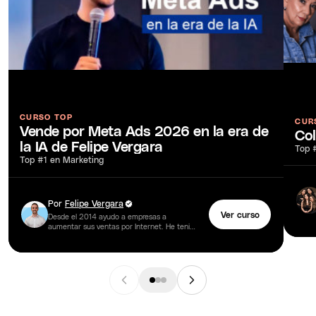
CURSO TOP
CUR
Vende por Meta Ads 2026 en la era de
Co
la IA de Felipe Vergara
Top 
Top #1 en Marketing
Por
Felipe Vergara
Ver curso
Desde el 2014 ayudo a empresas a
aumentar sus ventas por Internet. He tenido
la oportunidad de trabajar con más de 250
marcas y…