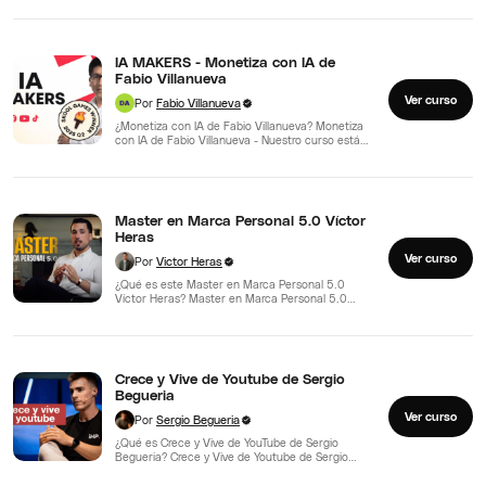
Rodriguez - El programa…
IA MAKERS - Monetiza con IA de
Fabio Villanueva
Ver curso
Por
Fabio Villanueva
¿Monetiza con IA de Fabio Villanueva? Monetiza
con IA de Fabio Villanueva - Nuestro curso está
diseñado…
Master en Marca Personal 5.0 Víctor
Heras
Ver curso
Por
Victor Heras
¿Qué es este Master en Marca Personal 5.0
Víctor Heras? Master en Marca Personal 5.0
Víctor Heras,…
Crece y Vive de Youtube de Sergio
Begueria
Ver curso
Por
Sergio Begueria
¿Qué es Crece y Vive de YouTube de Sergio
Begueria? Crece y Vive de Youtube de Sergio…