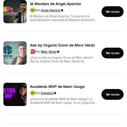
IA Masters de Angel Aparicio
Por
Angel Aparicio
Ver curso
IA Masters de Angel Aparicio: Tu puerta a la
automatización avanzada IA Masters Automations
de Angel Aparicio…
Ads by Organic Ecom de Marc Verdú
Por
Marc Verdu
Ver curso
¿Qué es Ads by Organic Ecom de Marc Verdú?
Ads by Organic Ecom de Marc Verdú es…
Academia MVP de Kevin Usuga
Por
Impulzzo
Ver curso
¿Qué es la Academia MVP de Kevin Usuga? La
Academia MVP de Kevin Usuga es un programa…