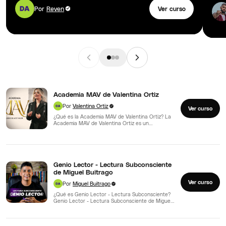
Por
Reven
Ver curso
Academia MAV de Valentina Ortiz
Por
Valentina Ortiz
Ver curso
¿Qué es la Academia MAV de Valentina Ortiz? La
Academia MAV de Valentina Ortiz es un
programa…
Genio Lector - Lectura Subconsciente
de Miguel Buitrago
Ver curso
Por
Miguel Buitrago
¿Qué es Genio Lector - Lectura Subconsciente?
Genio Lector - Lectura Subconsciente de Miguel
Buitrago es un…