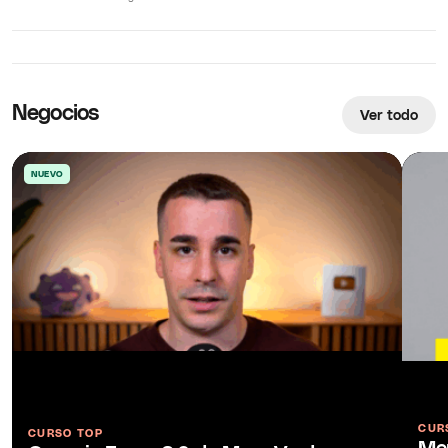
propuesta…
Negocios
Ver todo
NUEVO
CUR
CURSO TOP
Men