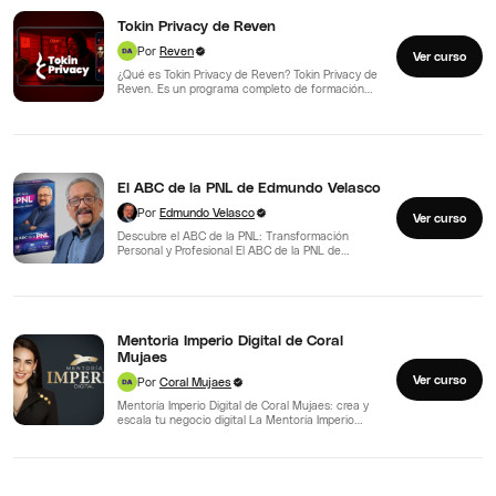
Tokin Privacy de Reven
Por
Reven
Ver curso
¿Qué es Tokin Privacy de Reven? Tokin Privacy de
Reven. Es un programa completo de formación
en…
El ABC de la PNL de Edmundo Velasco
Por
Edmundo Velasco
Ver curso
Descubre el ABC de la PNL: Transformación
Personal y Profesional El ABC de la PNL de
Edmundo…
Mentoria Imperio Digital de Coral
Mujaes
Ver curso
Por
Coral Mujaes
Mentoría Imperio Digital de Coral Mujaes: crea y
escala tu negocio digital La Mentoría Imperio
Digital de…