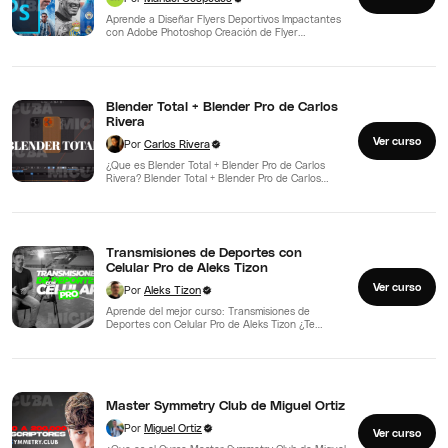
Aprende a Diseñar Flyers Deportivos Impactantes
con Adobe Photoshop Creación de Flyer
Deportivos en Adobe Photoshop de…
Blender Total + Blender Pro de Carlos
Rivera
Ver curso
Por
Carlos Rivera
¿Que es Blender Total + Blender Pro de Carlos
Rivera? Blender Total + Blender Pro de Carlos…
Transmisiones de Deportes con
Celular Pro de Aleks Tizon
Ver curso
Por
Aleks Tizon
Aprende del mejor curso: Transmisiones de
Deportes con Celular Pro de Aleks Tizon ¿Te
apasionan los deportes…
Master Symmetry Club de Miguel Ortiz
Por
Miguel Ortiz
Ver curso