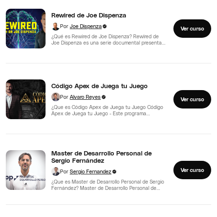
Rewired de Joe Dispenza
Por
Joe Dispenza
Ver curso
¿Qué es Rewired de Joe Dispenza? Rewired de
Joe Dispenza es una serie documental presentada
por el…
Código Apex de Juega tu Juego
Por
Alvaro Reyes
Ver curso
¿Que es Código Apex de Juega tu Juego Código
Apex de Juega tu Juego - Este programa…
Master de Desarrollo Personal de
Sergio Fernández
Ver curso
Por
Sergio Fernandez
¿Que es Master de Desarrollo Personal de Sergio
Fernández? Master de Desarrollo Personal de
Sergio Fernández -…