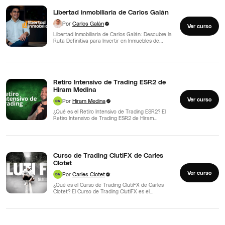
Libertad inmobiliaria de Carlos Galán
Por
Carlos Galán
Ver curso
Libertad Inmobiliaria de Carlos Galán: Descubre la
Ruta Definitiva para Invertir en Inmuebles de
Manera Inteligente y…
Retiro Intensivo de Trading ESR2 de
Hiram Medina
Ver curso
Por
Hiram Medina
¿Qué es el Retiro Intensivo de Trading ESR2? El
Retiro Intensivo de Trading ESR2 de Hiram
Medina…
Curso de Trading ClutiFX de Carles
Clotet
Ver curso
Por
Carles Clotet
¿Qué es el Curso de Trading ClutiFX de Carles
Clotet? El Curso de Trading ClutiFX es el…