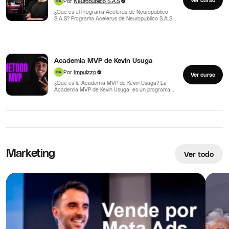
Por
Neuropublico S.A.S
¿Qué es el Programa Acelerus de Neuropublico
S.A.S? Programa Acelerus de Neuropublico S.A.S
es una formación enfocada…
Academia MVP de Kevin Usuga
Por
Impulzzo
Ver curso
¿Qué es la Academia MVP de Kevin Usuga? La
Academia MVP de Kevin Usuga es un programa…
Marketing
Ver todo