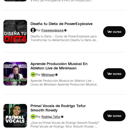
a PRO De Principiante a PRO en Producción
Electrónica de Augusto…
Diseña tu Dieta de PowerExplosive
Por
Powerexplosive
Ver curso
Diseña tu Dieta – Curso de PowerExplosive para
Transformar tu Alimentación Diseña tu Dieta de
PowerExplosive -…
Aprende Producción Musical En
Ableton Live de Minimaan
Ver curso
Por
Minimaan
Aprende Producción Musical en Ableton Live –
Curso de Minimaan Aprende Producción Musical
En Ableton Live de…
Primal Vocals de Rodrigo Tafur
Smooth Rowdy
Ver curso
Por
Rodrigo Tafur
¿Que es Primal Vocals de Rodrigo Smooth Rowdy?
Primal Vocals de Rodrigo Tafur Smooth Rowdy -