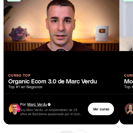
CURSO TOP
CUR
Organic Ecom 3.0 de Marc Verdu
Mo
Top #1 en Negocios
Top 
Por
Marc Verdu
Ver curso
Soy Marc Verdu, un emprendedor de 28
años de Barcelona apasionado por el mundo
del comercio electrónico y el Dropshipping.