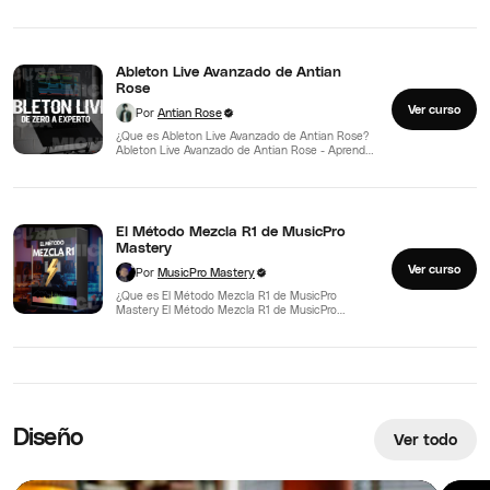
Curso…
Ableton Live Avanzado de Antian
Rose
Ver curso
Por
Antian Rose
¿Que es Ableton Live Avanzado de Antian Rose?
Ableton Live Avanzado de Antian Rose - Aprende
ABLETON…
El Método Mezcla R1 de MusicPro
Mastery
Ver curso
Por
MusicPro Mastery
¿Que es El Método Mezcla R1 de MusicPro
Mastery El Método Mezcla R1 de MusicPro
Mastery -…
Diseño
Ver todo