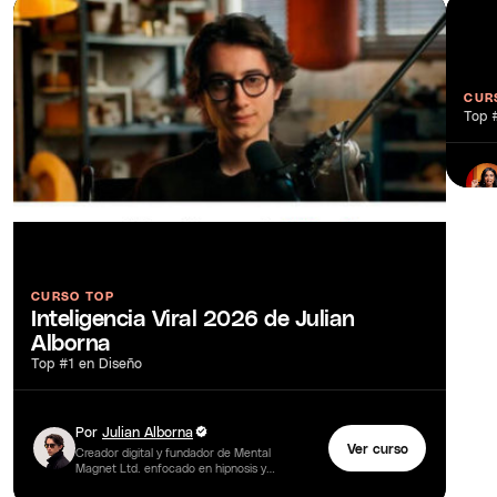
CUR
Ed
Top 
CURSO TOP
Inteligencia Viral 2026 de Julian
Alborna
Top #1 en Diseño
Por
Julian Alborna
Ver curso
Creador digital y fundador de Mental
Magnet Ltd. enfocado en hipnosis y
retención de audiencias, tiene 23 años de