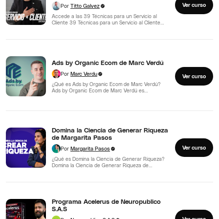
Ver curso
Por
Titto Galvez
Accede a las 39 Técnicas para un Servicio al
Cliente 39 Técnicas para un Servicio al Cliente…
Ads by Organic Ecom de Marc Verdú
Por
Marc Verdu
Ver curso
¿Qué es Ads by Organic Ecom de Marc Verdú?
Ads by Organic Ecom de Marc Verdú es…
Domina la Ciencia de Generar Riqueza
de Margarita Pasos
Ver curso
Por
Margarita Pasos
¿Qué es Domina la Ciencia de Generar Riqueza?
Domina la Ciencia de Generar Riqueza de
Margarita Pasos…
Programa Acelerus de Neuropublico
S.A.S
Ver curso