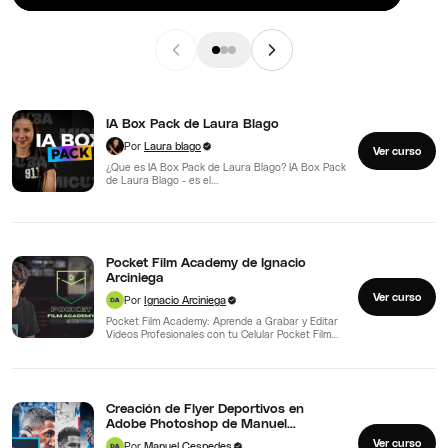
edad. Es ampliamente conocido en…
IA Box Pack de Laura Blago
Por
Laura blago
Ver curso
¿Que es IA Box Pack de Laura Blago? IA Box Pack
de Laura Blago - es el…
Pocket Film Academy de Ignacio
Arciniega
Ver curso
Por
Ignacio Arciniega
Pocket Film Academy: Aprende a Grabar y Editar
Videos Profesionales con tu Celular Pocket Film
Academy de…
Creación de Flyer Deportivos en
Adobe Photoshop de Manuel
Cespedes
Ver curso
Por
Manuel Cespedes