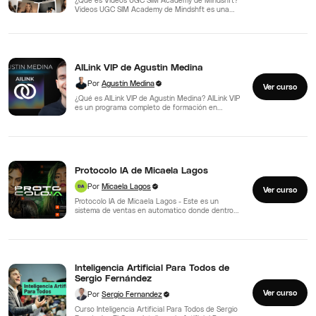
Videos UGC SIM Academy de Mindshft es una
propuesta…
AILink VIP de Agustin Medina
Por
Agustín Medina
Ver curso
¿Qué es AILink VIP de Agustín Medina? AILink VIP
es un programa completo de formación en
automatización…
Protocolo IA de Micaela Lagos
Por
Micaela Lagos
Ver curso
Protocolo IA de Micaela Lagos - Este es un
sistema de ventas en automatico donde dentro
descubriras…
Inteligencia Artificial Para Todos de
Sergio Fernández
Ver curso
Por
Sergio Fernandez
Curso Inteligencia Artificial Para Todos de Sergio