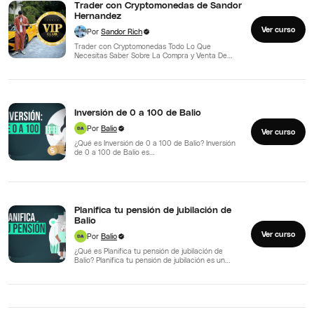
Trader con Cryptomonedas de Sandor
Hernandez
Ver curso
Por
Sandor Rich
Trader con Cryptomonedas Todo Lo Que
Necesitas Saber Sobre La Compra y Venta De
Cryptomonedas
Inversión de 0 a 100 de Balio
Por
Balio
Ver curso
¿Qué es Inversión de 0 a 100 de Balio? Inversión
de 0 a 100 de Balio es…
Planifica tu pensión de jubilación de
Balio
Ver curso
Por
Balio
¿Qué es Planifica tu pensión de jubilación de
Balio? Planifica tu pensión de jubilación es un
curso…