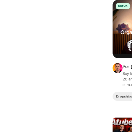
NUEVO
Orga
Por
Soy 
28 añ
el mu
Drops
Dropship