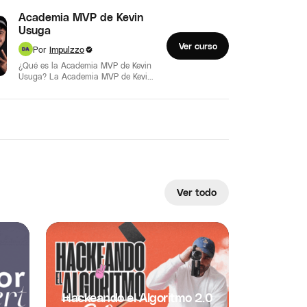
Academia MVP de Kevin
Usuga
Ver curso
Por
Impulzzo
¿Qué es la Academia MVP de Kevin
Usuga? La Academia MVP de Kevin
Usuga es un programa…
Ver todo
Hackeando el Algoritmo 2.0