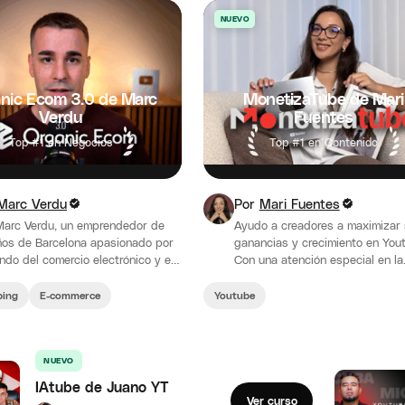
NUEVO
nic Ecom 3.0 de Marc
MonetizaTube de Mari
Verdu
Fuentes
Top #1 en Negocios
Top #1 en Contenido
Marc Verdu
Por
Mari Fuentes
Marc Verdu, un emprendedor de
Ayudo a creadores a maximizar
os de Barcelona apasionado por
ganancias y crecimiento en You
ndo del comercio electrónico y el
Con una atención especial en la
hipping.
automatización de YouTube y la
monetización de…
ping
E-commerce
Youtube
NUEVO
IAtube de Juano YT
Ver curso