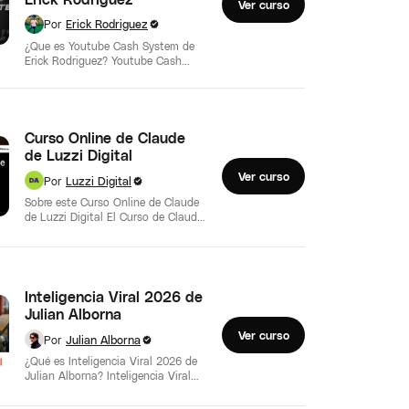
Ver curso
Por
Erick Rodriguez
¿Que es Youtube Cash System de
Erick Rodriguez? Youtube Cash
System de Erick Rodriguez - El
programa…
Curso Online de Claude
de Luzzi Digital
Ver curso
Por
Luzzi Digital
Sobre este Curso Online de Claude
de Luzzi Digital El Curso de Claude
de Luzzi Digital está…
Inteligencia Viral 2026 de
Julian Alborna
Ver curso
Por
Julian Alborna
¿Qué es Inteligencia Viral 2026 de
Julian Alborna? Inteligencia Viral
2026 de Julian Alborna es una
propuesta…