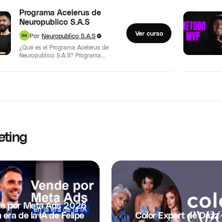
Programa Acelerus de
Neuropublico S.A.S
Ver curso
Por
Neuropublico S.A.S
¿Qué es el Programa Acelerus de
Neuropublico S.A.S? Programa
Acelerus de Neuropublico S.A.S es
una formación enfocada…
eting
e por Meta Ads 2026
a era de la IA de Felipe
Color Expert de Dazz