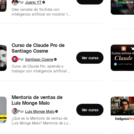
Por
Juano YT
Crea canales de YouTube con
inteligencia artificial sin mostrar tu
cara Aprende a investigar nichos,
crear guiones,…
Curso de Claude Pro de
Santiago Cosme
Ver curso
Por
Santiago Cosme
Curso de Claude Pro: aprende a
trabajar con inteligencia artificial El
Curso de Claude Pro es una…
Mentoría de ventas de
Luis Monge Malo
Ver curso
Por
Luis Monge Malo
¿Que es la Mentoría de ventas de
Luis Monge Malo? Mentoría de Luis
Monge Malo es un…