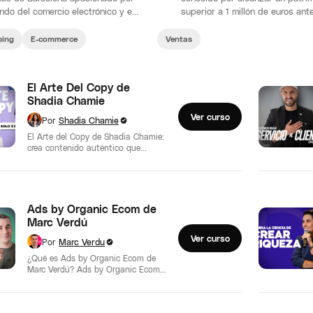
ndo del comercio electrónico y el
superior a 1 millón de euros ant
hipping.
los 40 años. Su fortuna provie
ping
E-commerce
Ventas
El Arte Del Copy de
Shadia Chamie
Ver curso
Por
Shadia Chamie
El Arte del Copy de Shadia Chamie:
crea contenido auténtico que
conecta y convierte El Arte del…
Ads by Organic Ecom de
Marc Verdú
Ver curso
Por
Marc Verdu
¿Qué es Ads by Organic Ecom de
Marc Verdú? Ads by Organic Ecom
de Marc Verdú es…