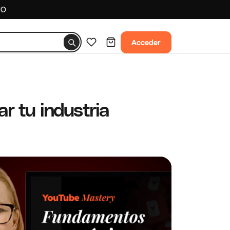
TO
Acceder
r tu industria
CURSO TO