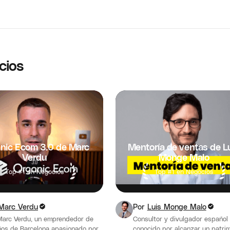
cios
nic Ecom 3.0 de Marc
Mentoría de ventas de L
Verdu
Monge Malo
Top #1 en Negocios
Top #1 en Negocios
Marc Verdu
Por
Luis Monge Malo
Marc Verdu, un emprendedor de
Consultor y divulgador español
os de Barcelona apasionado por
conocido por alcanzar un patri