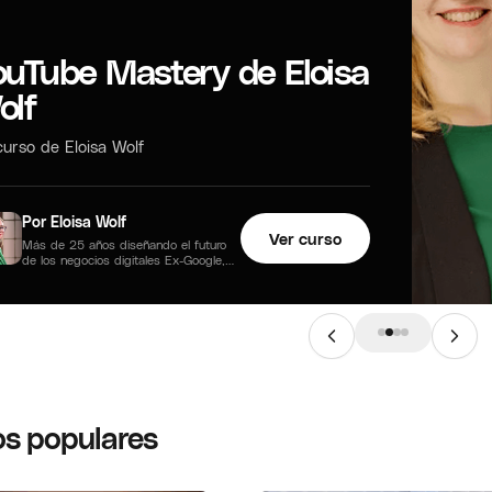
ouTube Mastery de Eloisa
olf
urso de Eloisa Wolf
Por Eloisa Wolf
Ver curso
Más de 25 años diseñando el futuro
de los negocios digitales Ex-Google,
estratega de datos y…
s populares