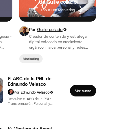
de Guille collado
Top #1 en Marketing
Por
Guille collado
gocio -
Creador de contenido y estratega
a
digital enfocado en crecimiento
/
orgánico, marca personal y redes
sociales, especialmente TikTok e
Instagram. En su comunicación pública
Marketing
menciona…
El ABC de la PNL de
Edmundo Velasco
Ver curso
Por
Edmundo Velasco
Descubre el ABC de la PNL:
Transformación Personal y
Profesional El ABC de la PNL de
Edmundo…
IA Masters de Angel