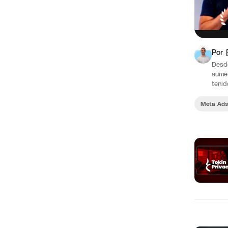
Por
Desd
aumen
tenid
más 
Meta Ads