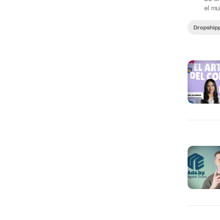
el mu
Drops
Dropship