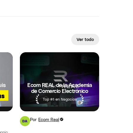
Ver todo
uis
Ecom REAL de la Academia
de Comercio Electrónico
Top #1 en Negocios
Por
Ecom Real
monio