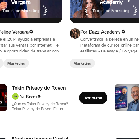
Vergara
Academy
Top #1 en Marketing
Top #1 en Marketing
Felipe Vergara
Por
Dazz Academy
e el 2014 ayudo a empresas a
Convertimos la belleza en un ne
tar sus ventas por Internet. He
Plataforma de cursos online par
o la oportunidad de trabajar con
estilistas - Balayage / Foilyage 
de 250 marcas y…
Alisado
Marketing
Marketing
Tokin Privacy de Reven
Por
Reven
Ver curso
¿Qué es Tokin Privacy de Reven?
Tokin Privacy de Reven. Es un
programa completo de formación
en…
Mentoria Imperio Digital