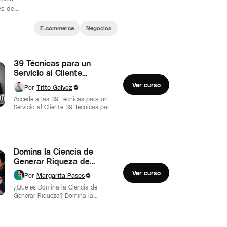
es de
ne de…
E-commerce
Negocios
39 Técnicas para un
Servicio al Cliente
Espectacular de Titto
Ver curso
Por
Titto Galvez
Gálvez
Accede a las 39 Técnicas para un
Servicio al Cliente 39 Técnicas para
un Servicio al Cliente…
Domina la Ciencia de
Generar Riqueza de
Margarita Pasos
Ver curso
Por
Margarita Pasos
¿Qué es Domina la Ciencia de
Generar Riqueza? Domina la
Ciencia de Generar Riqueza de
Margarita Pasos…