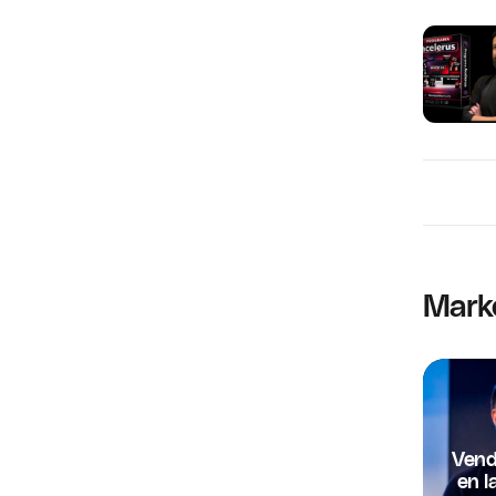
Mark
Vend
en l