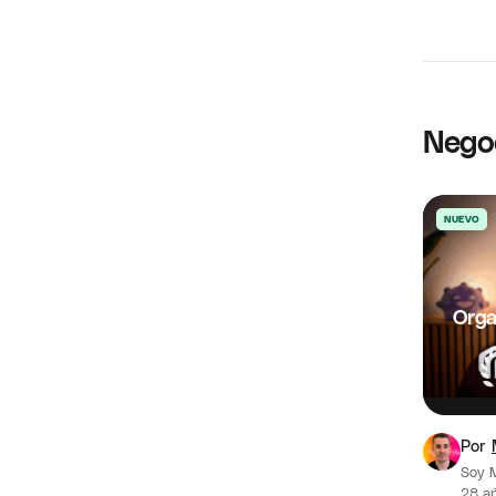
Nego
NUEVO
Orga
Por
Soy 
28 añ