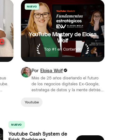
NUEVO
YouTube Mastery de Eloisa
Wolf
Top #1 en Contenido
Por
Eloisa Wolf
 sus
Más de 25 años diseñando el futuro
tube.
de los negocios digitales Ex-Google,
estratega de datos y la mente detrás
de los lanzamientos orgánicos más…
Youtube
NUEVO
Youtube Cash System de
Erick Rodriguez