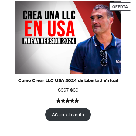
valoraciones
PRO
OFERTA
de
clientes
Como Crear LLC USA 2024 de Libertad Virtual
El precio original era: $997.
El precio actual es: $30.
$
997
$
30
Valorado
1
con
5.00
Añadir al carrito
de 5 en
base a
valoración