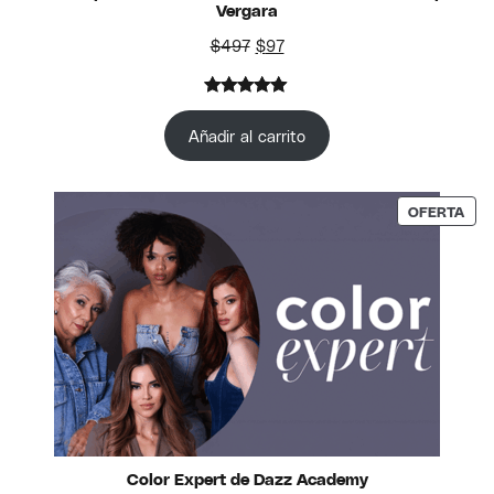
Vergara
El precio original era: $497.
El precio actual es: $97.
$
497
$
97
Valorado
10
con
4.90
Añadir al carrito
de 5 en
base a
valoraciones
PRO
OFERTA
de
clientes
Color Expert de Dazz Academy