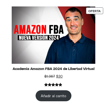
base a
valoración
PRO
OFERTA
de un
cliente
Academia Amazon FBA 2024 de Libertad Virtual
El precio original era: $1,967.
El precio actual es: $30.
$
1,967
$
30
Valorado
4
con
4.75
Añadir al carrito
de 5 en
base a