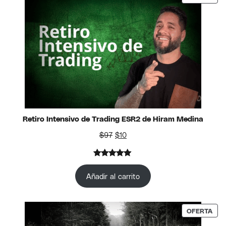
de un
cliente
Retiro Intensivo de Trading ESR2 de Hiram Medina
El precio original era: $97.
El precio actual es: $10.
$
97
$
10
Valorado
1
con
5.00
Añadir al carrito
de 5 en
base a
valoración
PRO
OFERTA
de un