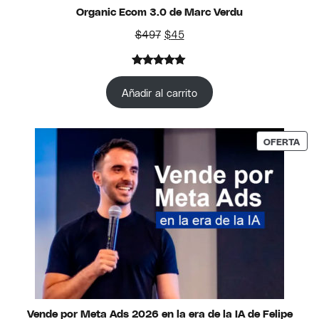
Organic Ecom 3.0 de Marc Verdu
El precio original era: $497.
El precio actual es: $45.
$
497
$
45
Valorado
1
con
5.00
Añadir al carrito
de 5 en
base a
valoración
PRO
OFERTA
de un
cliente
Vende por Meta Ads 2026 en la era de la IA de Felipe