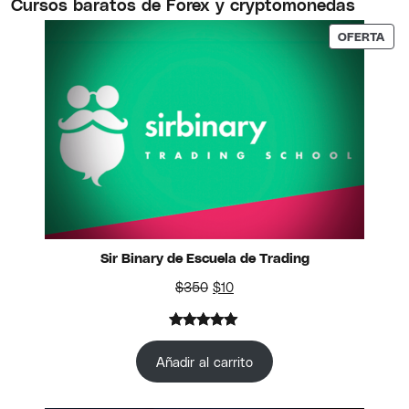
Cursos baratos de Forex y cryptomonedas
de un
PRO
OFERTA
cliente
Sir Binary de Escuela de Trading
El precio original era: $350.
El precio actual es: $10.
$
350
$
10
Valorado
1
con
5.00
Añadir al carrito
de 5 en
base a