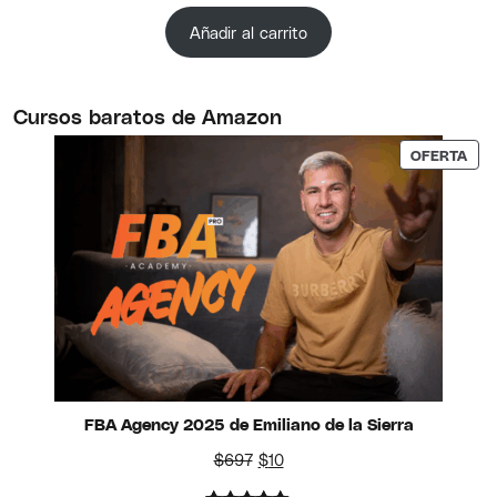
Valorado
1
con
5.00
Añadir al carrito
de 5 en
base a
valoración
Cursos baratos de Amazon
de un
PRO
OFERTA
cliente
FBA Agency 2025 de Emiliano de la Sierra
El precio original era: $697.
El precio actual es: $10.
$
697
$
10