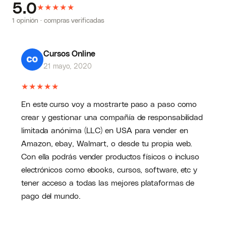
5.0
★
★
haber ahorrado si al empezar, hubiera
★
★
★
dispuesto de un curso como el que acabo de
1 opinión · compras verificadas
crear. Precisamente, este es mi objetivo para
tí: “Ahorrar tiempo y evitar errores mientras
Cursos Online
creas un negocio sólido y de futuro”.
21 mayo, 2020
★
★
★
★
★
En este curso voy a mostrarte paso a paso como
crear y gestionar una compañía de responsabilidad
limitada anónima (LLC) en USA para vender en
Amazon, ebay, Walmart, o desde tu propia web.
Con ella podrás vender productos físicos o incluso
electrónicos como ebooks, cursos, software, etc y
tener acceso a todas las mejores plataformas de
pago del mundo.