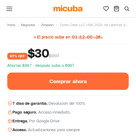
Inicio
›
Negocios
›
Amazon
›
Como Crear LLC USA 2024 de Libertad Virtual
El precio sube en
01
12
00
25
d
h
m
s
$
30
$997
97% OFF
Ahorras $967 · después sube a $997
Comprar ahora
7 días de garantía.
Devolución del 100%.
Pago seguro.
Acceso inmediato.
Entrega.
Por Google Drive
Acceso.
Actualizaciones para siempre