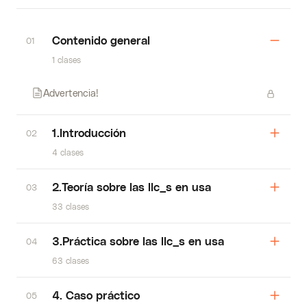
Contenido general
01
1 clases
Advertencia!
1.Introducción
02
4 clases
2.Teoría sobre las llc_s en usa
03
33 clases
3.Práctica sobre las llc_s en usa
04
63 clases
4. Caso práctico
05