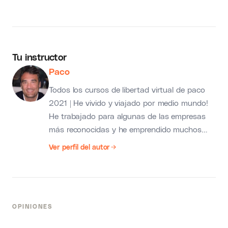
Tu instructor
Paco
Todos los cursos de libertad virtual de paco
2021 | He vivido y viajado por medio mundo!
He trabajado para algunas de las empresas
más reconocidas y he emprendido muchos
negocios con resultados de todo tipo. Hoy es
Ver perfil del autor
el día que dispongo de un negocio tan robusto
que me permite vivir la vida que siempre soñé.
Voy donde quiero, cuando quiero y con quien
quiero disfrutando muchísimo de mi trabajo…
OPINIONES
gracias a Amazon FBA. Cuando miro atrás,
pienso en el tiempo y el dinero que podría