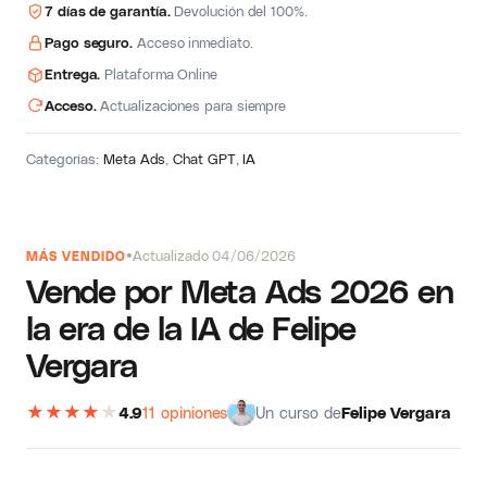
7 días de garantía.
Devolución del 100%.
Pago seguro.
Acceso inmediato.
Entrega.
Plataforma Online
Acceso.
Actualizaciones para siempre
Categorías:
Meta Ads
,
Chat GPT
,
IA
Actualizado 04/06/2026
MÁS VENDIDO
Vende por Meta Ads 2026 en
la era de la IA de Felipe
Vergara
★
★
★
★
★
4.9
11 opiniones
Un curso de
Felipe Vergara