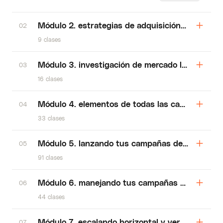
Módulo 2. estrategias de adquisición y retenció
02
9 clases
Módulo 3. investigación de mercado los 7 eleme
03
16 clases
Módulo 4. elementos de todas las campañas ex
04
33 clases
Módulo 5. lanzando tus campañas de meta ads
05
91 clases
Módulo 6. manejando tus campañas rentableme
06
44 clases
Módulo 7. escalando horizontal y verticalment
07