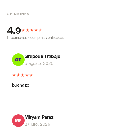
OPINIONES
4.9
★
★
★
★
★
11 opiniones · compras verificadas
Grupode Trabajo
5 agosto, 2026
★
★
★
★
★
buenazo
Miryam Perez
27 julio, 2026