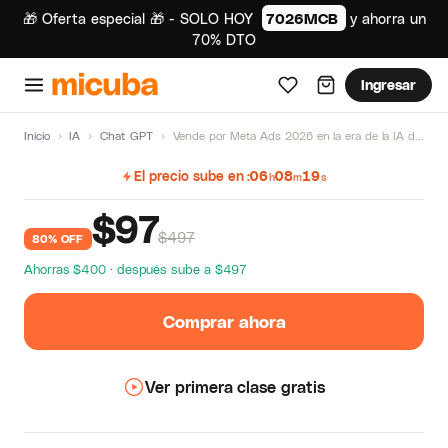
🎁 Oferta especial 🎁 - SOLO HOY
7026MCB
y ahorra un
70% DTO
Ingresar
Inicio
›
IA
›
Chat GPT
›
Vende por Meta Ads 2026 en la era de la IA de Felipe Vergara
El precio sube en
06
08
19
h
m
s
$
97
$497
80% OFF
Ahorras $400 · después sube a $497
Comprar ahora
Ver primera clase gratis