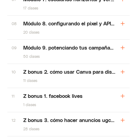
17 clases
Módulo 8. configurando el pixel y API de conver
08
20 clases
Módulo 9. potenciando tus campañas con intelige
09
50 clases
Z bonus 2. cómo usar Canva para diseñar anunc
10
11 clases
Z bonus 1. facebook lives
11
1 clases
Z bonus 3. cómo hacer anuncios ugc (contenido
12
28 clases