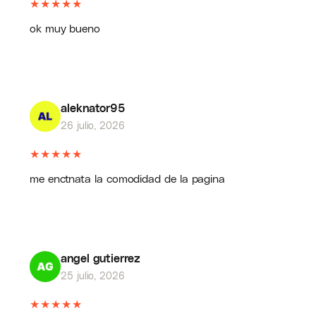
★
★
★
★
★
ok muy bueno
aleknator95
26 julio, 2026
★
★
★
★
★
me enctnata la comodidad de la pagina
angel gutierrez
25 julio, 2026
★
★
★
★
★