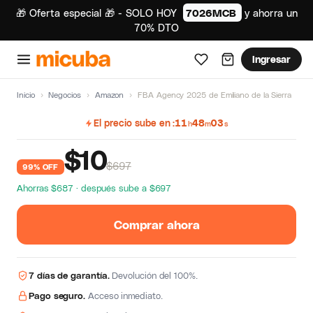
🎁 Oferta especial 🎁 - SOLO HOY
7026MCB
y ahorra un
70% DTO
Ingresar
Inicio
›
Negocios
›
Amazon
›
FBA Agency 2025 de Emiliano de la Sierra
El precio sube en
11
48
02
h
m
s
$
10
$697
99% OFF
Ahorras $687 · después sube a $697
Comprar ahora
7 días de garantía.
Devolución del 100%.
Pago seguro.
Acceso inmediato.