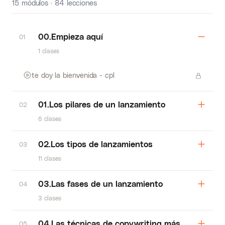
15 módulos · 84 lecciones
00.Empieza aquí
01
1 clases
te doy la bienvenida - cpl
01.Los pilares de un lanzamiento
02
6 clases
02.Los tipos de lanzamientos
03
11 clases
03.Las fases de un lanzamiento
04
3 clases
04.Las técnicas de copywriting más eficaces p
05