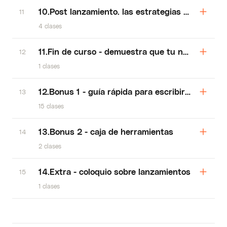
10.Post lanzamiento. las estrategias despues de
11
4 clases
11.Fin de curso - demuestra que tu no eres lo tí
12
1 clases
12.Bonus 1 - guía rápida para escribir cada tex
13
15 clases
13.Bonus 2 - caja de herramientas
14
2 clases
14.Extra - coloquio sobre lanzamientos
15
1 clases