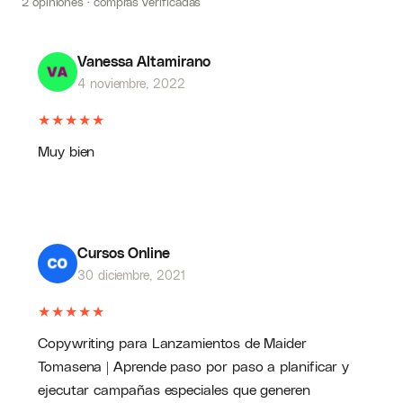
2 opiniones · compras verificadas
Vanessa Altamirano
4 noviembre, 2022
★
★
★
★
★
Muy bien
Cursos Online
30 diciembre, 2021
★
★
★
★
★
Copywriting para Lanzamientos de Maider
Tomasena | Aprende paso por paso a planificar y
ejecutar campañas especiales que generen