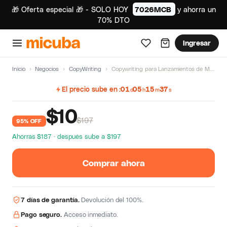
🎁 Oferta especial 🎁 - SOLO HOY
7026MCB
y ahorra un
70% DTO
Ingresar
Inicio
›
Negocios
›
CopyWriting
›
Copywriting para Lanzamientos de Maider Tomasena
El precio sube en
01
05
15
37
d
h
m
s
$
10
$197
95% OFF
Ahorras $187 · después sube a $197
Comprar ahora
7 días de garantía.
Devolución del 100%.
Pago seguro.
Acceso inmediato.