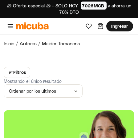
🎁 Oferta especial 🎁 - SOLO HOY
7026MCB
y ahorra un
70% DTO
Ingresar
Inicio
/ Autores / Maider Tomasena
Filtros
Mostrando el único resultado