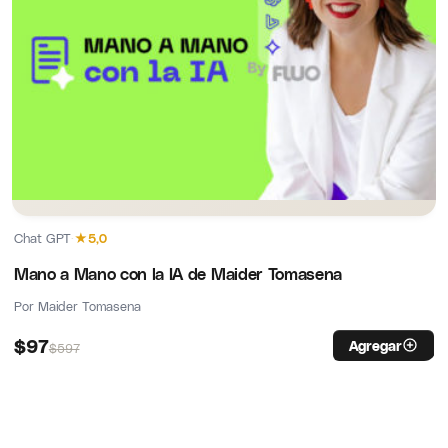
Chat GPT
·
★
5,0
Mano a Mano con la IA de Maider Tomasena
Por Maider Tomasena
$
97
Agregar
$
597