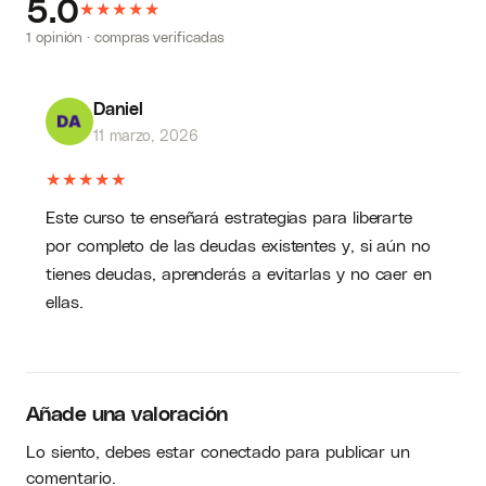
5.0
★
★
★
★
★
1 opinión · compras verificadas
Daniel
11 marzo, 2026
★
★
★
★
★
Este curso te enseñará estrategias para liberarte
por completo de las deudas existentes y, si aún no
tienes deudas, aprenderás a evitarlas y no caer en
ellas.
Añade una valoración
Lo siento, debes estar
conectado
para publicar un
comentario.