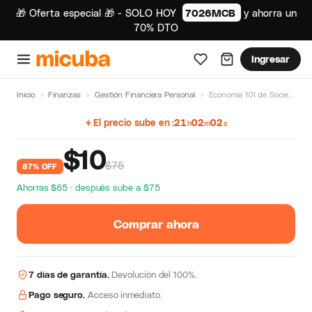
🎁 Oferta especial 🎁 - SOLO HOY
7026MCB
y ahorra un
70% DTO
Ingresar
Inicio
›
Finanzas
›
Gestión Financiera Personal
›
Economía 101 de Sociedad de caballeros
El precio sube en
21
02
01
h
m
s
$
10
$75
87% OFF
Ahorras $65 · después sube a $75
Comprar ahora
7 días de garantía.
Devolución del 100%.
Pago seguro.
Acceso inmediato.