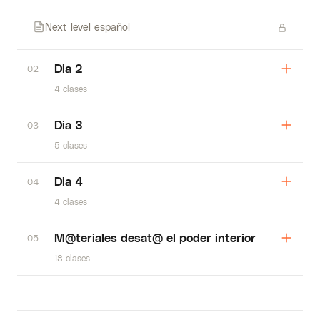
Next level español
Dia 2
02
4 clases
Dia 3
03
5 clases
Dia 4
04
4 clases
M@teriales desat@ el poder interior
05
18 clases