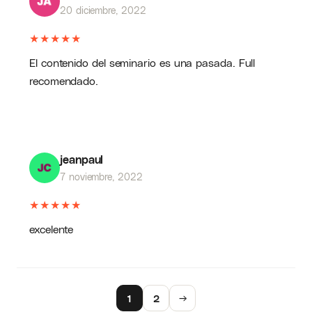
20 diciembre, 2022
★
★
★
★
★
El contenido del seminario es una pasada. Full
recomendado.
jeanpaul
7 noviembre, 2022
★
★
★
★
★
excelente
1
2
→