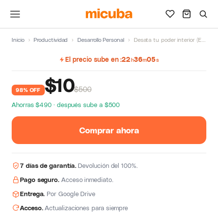
Inicio
›
Productividad
›
Desarrollo Personal
›
Desata tu poder interior (Español) de Tony Robbins
El precio sube en
22
36
05
h
m
s
$
10
$500
98% OFF
Ahorras $490 · después sube a $500
Comprar ahora
7 días de garantía.
Devolución del 100%.
Pago seguro.
Acceso inmediato.
Entrega.
Por Google Drive
Acceso.
Actualizaciones para siempre