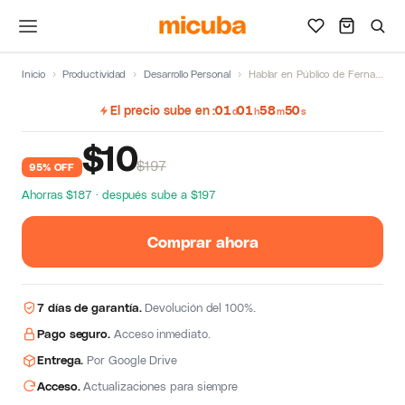
Inicio
›
Productividad
›
Desarrollo Personal
›
Hablar en Público de Fernando Miralles
El precio sube en
01
01
58
50
d
h
m
s
$
10
$197
95% OFF
Ahorras $187 · después sube a $197
Comprar ahora
7 días de garantía.
Devolución del 100%.
Pago seguro.
Acceso inmediato.
Entrega.
Por Google Drive
Acceso.
Actualizaciones para siempre