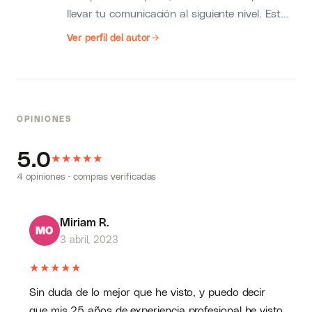
llevar tu comunicación al siguiente nivel. Esta
clase magistral está diseñada para dilapidar
Ver perfil del autor
tus paradigmas comunicativos, tanto si tienes
un nivel de comunicación y oratoria
principiante como avanzado.
OPINIONES
5.0
★
★
★
★
★
4 opiniones · compras verificadas
Miriam R.
3 abril, 2023
★
★
★
★
★
Sin duda de lo mejor que he visto, y puedo decir
que mis 25 años de experiencia profesional he visto