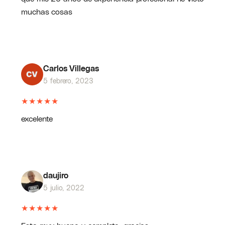
muchas cosas
Carlos Villegas
5 febrero, 2023
★
★
★
★
★
excelente
daujiro
5 julio, 2022
★
★
★
★
★