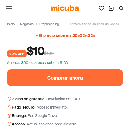
Inicio
›
Negocios
›
Dropshipping
›
Tu primera tienda en línea de Carlos Muñoz
El precio sube en
08
33
32
h
m
s
$
10
$100
90% OFF
Ahorras $90 · después sube a $100
Comprar ahora
7 días de garantía.
Devolución del 100%.
Pago seguro.
Acceso inmediato.
Entrega.
Por Google Drive
Acceso.
Actualizaciones para siempre