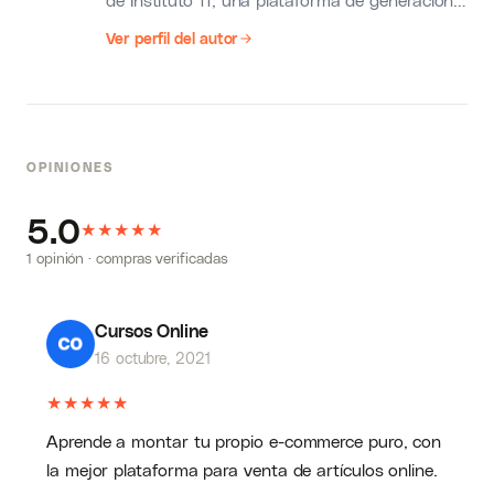
de contenido sintético sobre temas
Ver perfil del autor
importantes dentro del espectro de
emprendimiento y negocios; se promueven
coaches que comparten su visión y, además
de dirigir y ser dueños de empresas, se
OPINIONES
dedican a impulsar a otros emprendedores;
también es un lugar en donde se crean las
5.0
★
★
experiencias y eventos de emprendimiento
★
★
★
más futuristas en todo el continente
1 opinión · compras verificadas
americano.
Cursos Online
16 octubre, 2021
★
★
★
★
★
Aprende a montar tu propio e-commerce puro, con
la mejor plataforma para venta de artículos online.