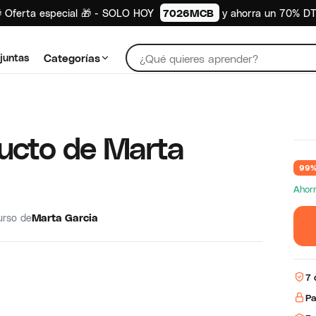
 Oferta especial 🎁 - SOLO HOY
7026MCB
y ahorra un 70% D
juntas
Categorías
ducto de Marta
99%
Ahor
urso de
Marta Garcia
7 
Pa