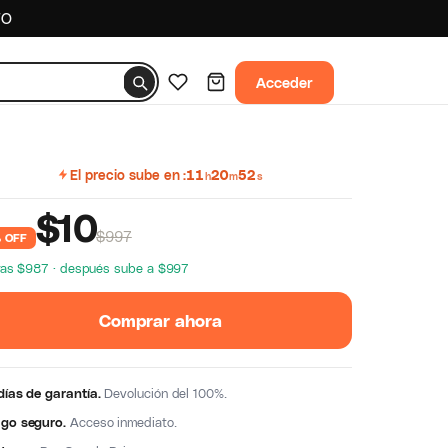
TO
Acceder
El precio sube en
11
20
51
h
m
s
$
10
$997
 OFF
ras $987 · después sube a $997
Comprar ahora
días de garantía.
Devolución del 100%.
go seguro.
Acceso inmediato.