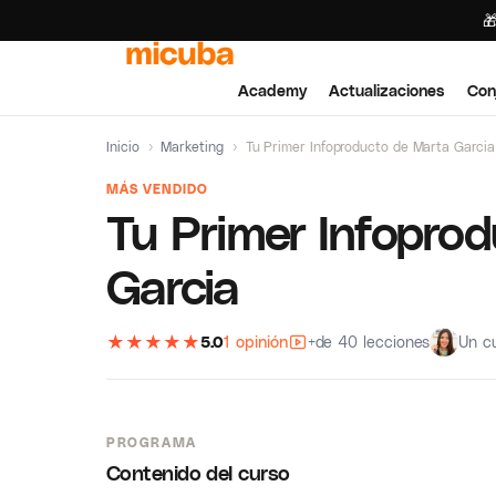

Academy
Actualizaciones
Con
Inicio
›
Marketing
›
Tu Primer Infoproducto de Marta Garcia
MÁS VENDIDO
Tu Primer Infopro
Garcia
★
★
★
★
★
5.0
1 opinión
+de 40 lecciones
Un c
PROGRAMA
Contenido del curso