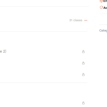
En
Ac
31 clases
Cate
te 2)