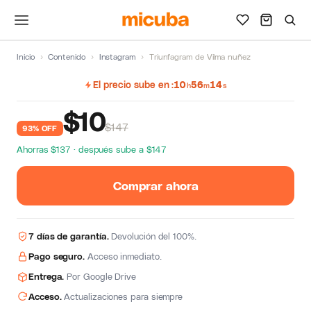
Inicio
›
Contenido
›
Instagram
›
Triunfagram de Vilma nuñez
El precio sube en
10
56
14
h
m
s
$
10
$147
93% OFF
Ahorras $137 · después sube a $147
Comprar ahora
7 días de garantía.
Devolución del 100%.
Pago seguro.
Acceso inmediato.
Entrega.
Por Google Drive
Acceso.
Actualizaciones para siempre