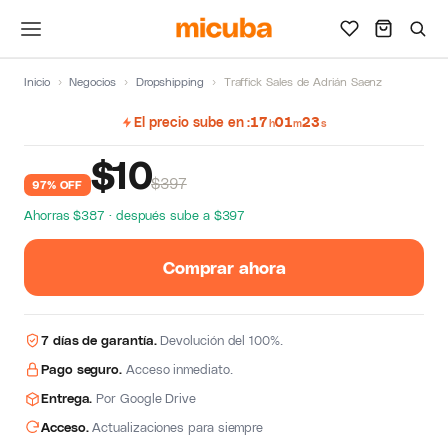
Inicio
›
Negocios
›
Dropshipping
›
Traffick Sales de Adrián Saenz
El precio sube en
17
01
22
h
m
s
$
10
$397
97% OFF
Ahorras $387 · después sube a $397
Comprar ahora
7 días de garantía.
Devolución del 100%.
Pago seguro.
Acceso inmediato.
Entrega.
Por Google Drive
Acceso.
Actualizaciones para siempre