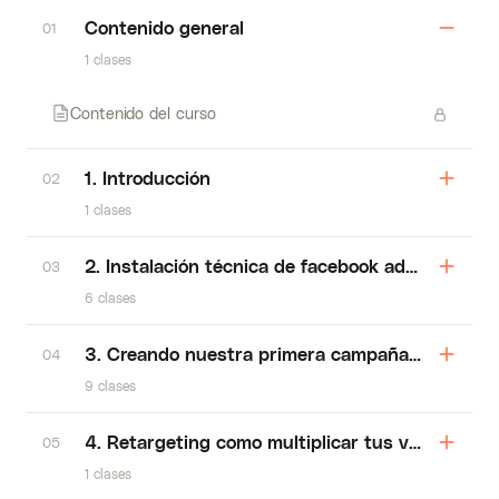
Contenido general
01
1 clases
Contenido del curso
1. Introducción
02
1 clases
2. Instalación técnica de facebook ads para n
03
6 clases
3. Creando nuestra primera campaña atrayendo 
04
9 clases
4. Retargeting como multiplicar tus ventas usa
05
1 clases