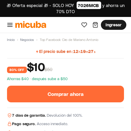
🎁 Oferta especial 🎁 - SOLO HOY
7026MCB
y ahorra un
70% DTO
Ingresar
Inicio
›
Negocios
›
Top Facebook Ciro de Mariano Antonio
El precio sube en
12
19
27
h
m
s
$
10
$50
80% OFF
Ahorras $40 · después sube a $50
Comprar ahora
7 días de garantía.
Devolución del 100%.
Pago seguro.
Acceso inmediato.