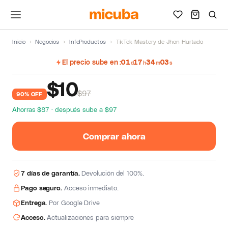
Inicio
›
Negocios
›
InfoProductos
›
TikTok Mastery de Jhon Hurtado
El precio sube en
01
17
34
02
d
h
m
s
$
10
$97
90% OFF
Ahorras $87 · después sube a $97
Comprar ahora
7 días de garantía.
Devolución del 100%.
Pago seguro.
Acceso inmediato.
Entrega.
Por Google Drive
Acceso.
Actualizaciones para siempre