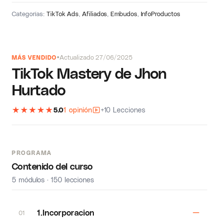
Categorías:
TikTok Ads
,
Afiliados
,
Embudos
,
InfoProductos
Actualizado 27/06/2025
MÁS VENDIDO
TikTok Mastery de Jhon
Hurtado
★
★
★
★
★
5.0
1 opinión
+10 Lecciones
PROGRAMA
Contenido del curso
5 módulos · 150 lecciones
1.Incorporacion
01