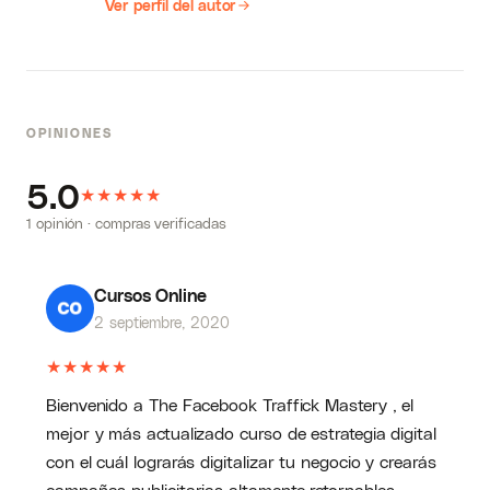
Ver perfil del autor
importantes dentro del espectro de
emprendimiento y negocios; se promueven
coaches que comparten su visión y, además
de dirigir y ser dueños de empresas, se
OPINIONES
dedican a impulsar a otros emprendedores;
también es un lugar en donde se crean las
5.0
★
★
experiencias y eventos de emprendimiento
★
★
★
más futuristas en todo el continente
1 opinión · compras verificadas
americano.
Cursos Online
2 septiembre, 2020
★
★
★
★
★
Bienvenido a The Facebook Traffick Mastery , el
mejor y más actualizado curso de estrategia digital
con el cuál lograrás digitalizar tu negocio y crearás
campañas publicitarias altamente retornables.