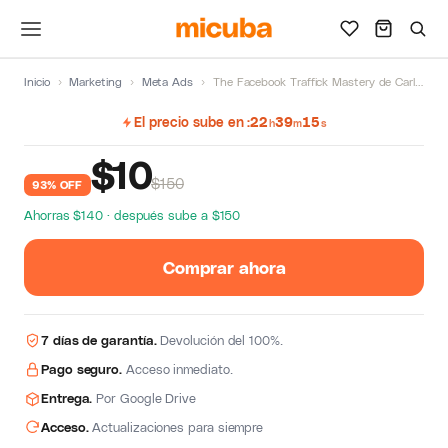
Inicio
›
Marketing
›
Meta Ads
›
The Facebook Traffick Mastery de Carlos Muñoz
El precio sube en
22
39
14
h
m
s
$
10
$150
93% OFF
Ahorras $140 · después sube a $150
Comprar ahora
7 días de garantía.
Devolución del 100%.
Pago seguro.
Acceso inmediato.
Entrega.
Por Google Drive
Acceso.
Actualizaciones para siempre