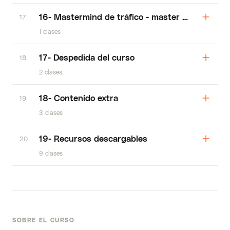
16- Mastermind de tráfico - master muñoz
17
1 clases
17- Despedida del curso
18
2 clases
18- Contenido extra
19
3 clases
19- Recursos descargables
20
9 clases
SOBRE EL CURSO