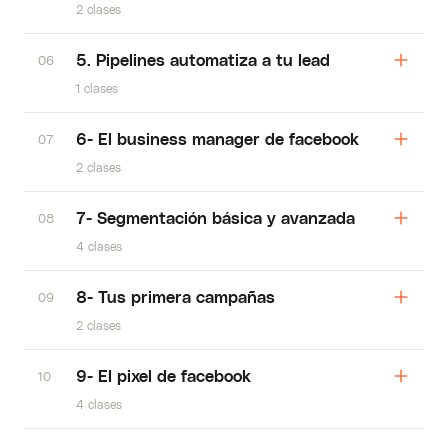
2 clases
5. Pipelines automatiza a tu lead
06
1 clases
6- El business manager de facebook
07
2 clases
7- Segmentación básica y avanzada
08
4 clases
8- Tus primera campañas
09
2 clases
9- El pixel de facebook
10
4 clases