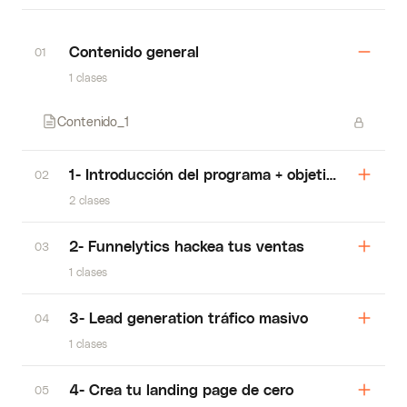
Contenido general
01
1 clases
Contenido_1
1- Introducción del programa + objetivos
02
2 clases
2- Funnelytics hackea tus ventas
03
1 clases
3- Lead generation tráfico masivo
04
1 clases
4- Crea tu landing page de cero
05