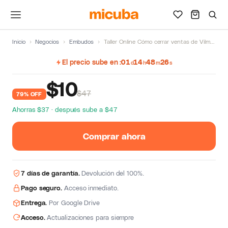
Inicio
›
Negocios
›
Embudos
›
Taller Online Cómo cerrar ventas de Vilma Nuñez
El precio sube en
01
14
48
25
d
h
m
s
$
10
$47
79% OFF
Ahorras $37 · después sube a $47
Comprar ahora
7 días de garantía.
Devolución del 100%.
Pago seguro.
Acceso inmediato.
Entrega.
Por Google Drive
Acceso.
Actualizaciones para siempre