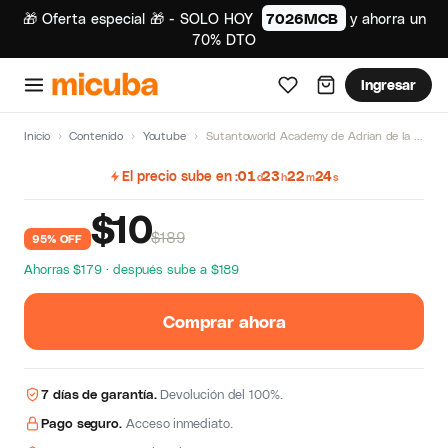
🎁 Oferta especial 🎁 - SOLO HOY
7026MCB
y ahorra un
70% DTO
Ingresar
Inicio
›
Contenido
›
Youtube
›
Sutantoworld Academy de Adrian de la cruz
El precio sube en
01
23
22
24
d
h
m
s
$
10
$189
95% OFF
Ahorras $179 · después sube a $189
Comprar ahora
7 días de garantía.
Devolución del 100%.
Pago seguro.
Acceso inmediato.