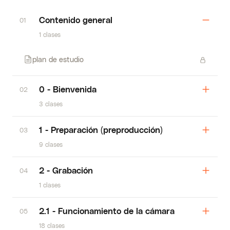
Contenido general
01
1 clases
plan de estudio
0 - Bienvenida
02
3 clases
1 - Preparación (preproducción)
03
9 clases
2 - Grabación
04
1 clases
2.1 - Funcionamiento de la cámara
05
18 clases