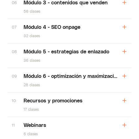
Módulo 3 - contenidos que venden
06
56 clases
Módulo 4 - SEO onpage
07
32 clases
Módulo 5 - estrategias de enlazado
08
36 clases
Módulo 6 - optimización y maximización
09
28 clases
Recursos y promociones
10
17 clases
Webinars
11
6 clases