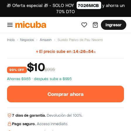
🎁 Oferta especial 🎁 - SOLO HOY
7026MCB
y ahorra un
70% DTO
Ingresar
Inicio
›
Negocios
›
Amazon
›
Sueldo Pasivo de Pau Navarro
El precio sube en
14
26
53
h
m
s
$
10
$995
99% OFF
Ahorras $985 · después sube a $995
Comprar ahora
7 días de garantía.
Devolución del 100%.
Pago seguro.
Acceso inmediato.