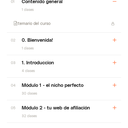
Contenido general
01
1 clases
temario del curso
0. Bienvenida!
02
1 clases
1. Introduccion
03
4 clases
Módulo 1 - el nicho perfecto
04
30 clases
Módulo 2 - tu web de afiliación
05
32 clases