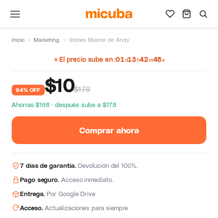
Inicio
›
Marketing
›
Stories Master de Andy
El precio sube en
01
13
42
48
d
h
m
s
$
10
$178
94% OFF
Ahorras $168 · después sube a $178
Comprar ahora
7 días de garantía.
Devolución del 100%.
Pago seguro.
Acceso inmediato.
Entrega.
Por Google Drive
Acceso.
Actualizaciones para siempre