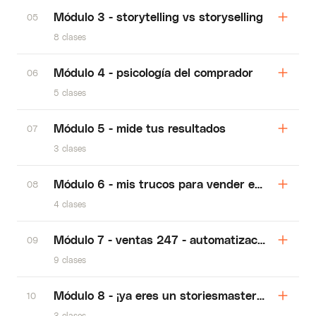
Módulo 3 - storytelling vs storyselling
05
8 clases
Módulo 4 - psicología del comprador
06
5 clases
Módulo 5 - mide tus resultados
07
3 clases
Módulo 6 - mis trucos para vender en stories
08
4 clases
Módulo 7 - ventas 247 - automatizaciones y es
09
9 clases
Módulo 8 - ¡ya eres un storiesmaster! (+1 regal
10
3 clases