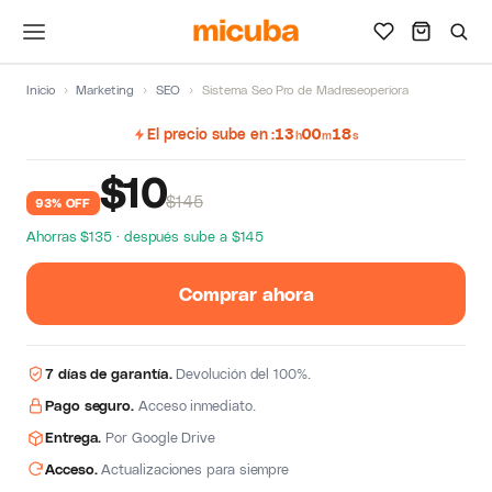
Inicio
›
Marketing
›
SEO
›
Sistema Seo Pro de Madreseoperiora
El precio sube en
13
00
17
h
m
s
$
10
$145
93% OFF
Ahorras $135 · después sube a $145
Comprar ahora
7 días de garantía.
Devolución del 100%.
Pago seguro.
Acceso inmediato.
Entrega.
Por Google Drive
Acceso.
Actualizaciones para siempre