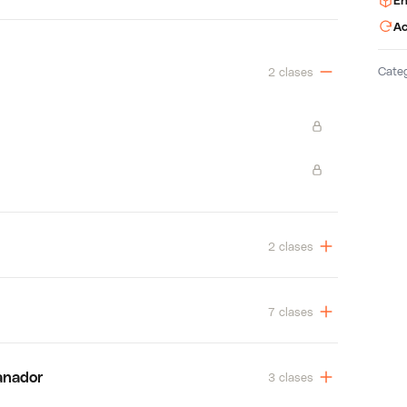
En
Ac
Cate
2 clases
2 clases
7 clases
anador
3 clases