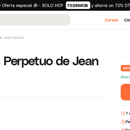
 Oferta especial 🎁 - SOLO HOY
7026MCB
y ahorra un 70% D
Cursos
Co
de Jean Steven
 Perpetuo de Jean
90%
Ahor
7 
Pa