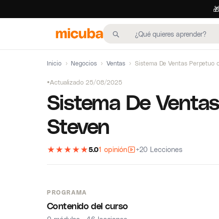

Inicio
›
Negocios
›
Ventas
›
Sistema De Ventas Perpetuo 
Actualizado 25/08/2025
Sistema De Ventas
Steven
★
★
★
★
★
5.0
1 opinión
+20 Lecciones
PROGRAMA
Contenido del curso