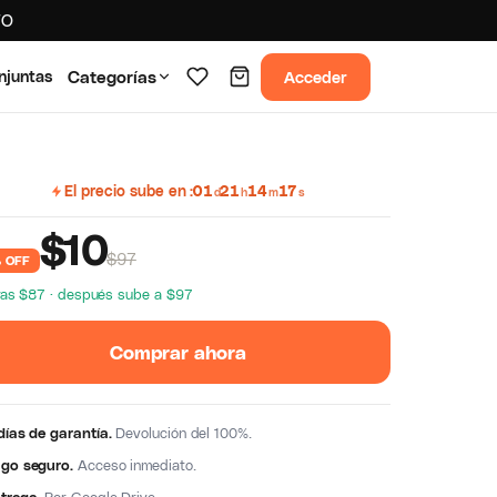
TO
Acceder
njuntas
Categorías
El precio sube en
01
21
14
16
d
h
m
s
$
10
$97
 OFF
ras $87 · después sube a $97
Comprar ahora
días de garantía.
Devolución del 100%.
go seguro.
Acceso inmediato.