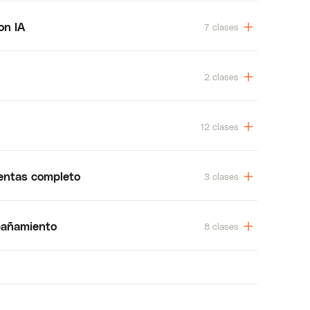
on IA
7 clases
2 clases
12 clases
entas completo
3 clases
pañamiento
8 clases