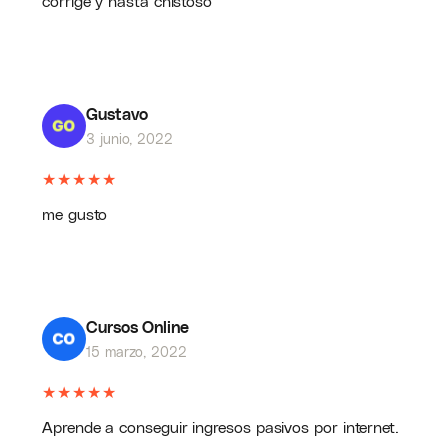
corrige y hasta chistoso
Gustavo
3 junio, 2022
★
★
★
★
★
me gusto
Cursos Online
15 marzo, 2022
★
★
★
★
★
Aprende a conseguir ingresos pasivos por internet.