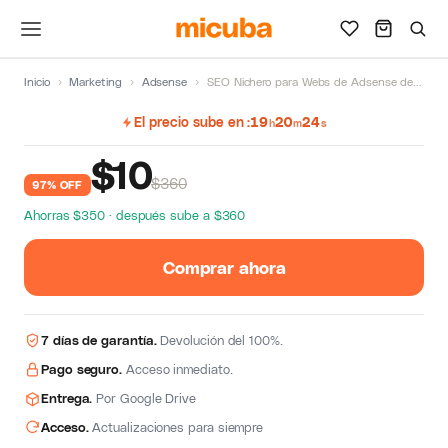
Inicio
›
Marketing
›
Adsense
›
SEO Nichero para Webs de Adsense de Anas Andaloussi
El precio sube en
19
20
23
h
m
s
$
10
$360
97% OFF
Ahorras $350 · después sube a $360
Comprar ahora
7 días de garantía.
Devolución del 100%.
Pago seguro.
Acceso inmediato.
Entrega.
Por Google Drive
Acceso.
Actualizaciones para siempre