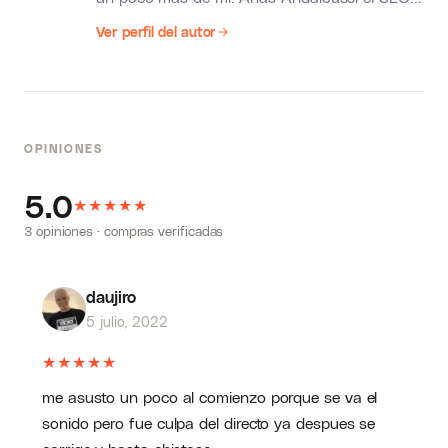
más joven de ESPAÑA y DEL 🌎.
Ver perfil del autor
OPINIONES
5.0
★
★
★
★
★
3 opiniones · compras verificadas
daujiro
5 julio, 2022
★
★
★
★
★
me asusto un poco al comienzo porque se va el
sonido pero fue culpa del directo ya despues se