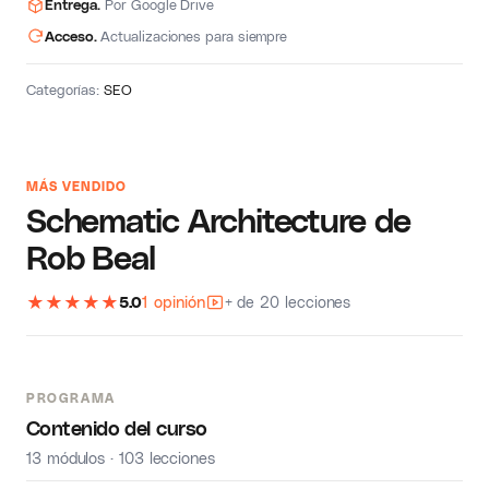
Entrega.
Por Google Drive
Acceso.
Actualizaciones para siempre
Categorías:
SEO
MÁS VENDIDO
Schematic Architecture de
Rob Beal
★
★
★
★
★
5.0
1 opinión
+ de 20 lecciones
PROGRAMA
Contenido del curso
13 módulos · 103 lecciones