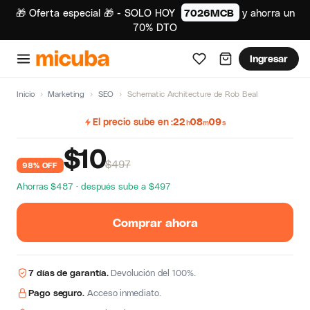
🎁 Oferta especial 🎁 - SOLO HOY
7026MCB
y ahorra un
70% DTO
Ingresar
Inicio
›
Marketing
›
SEO
›
Schematic Architecture de Rob Beal
El precio sube en
22
08
09
h
m
s
$
10
$497
98% OFF
Ahorras $487 · después sube a $497
Comprar ahora
7 días de garantía.
Devolución del 100%.
Pago seguro.
Acceso inmediato.