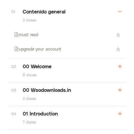
Contenido general
01
2 clases
must read
upgrade your account
00 Welcome
02
5 clases
00 Wsodownloads.in
03
2 clases
01 Introduction
04
7 clases