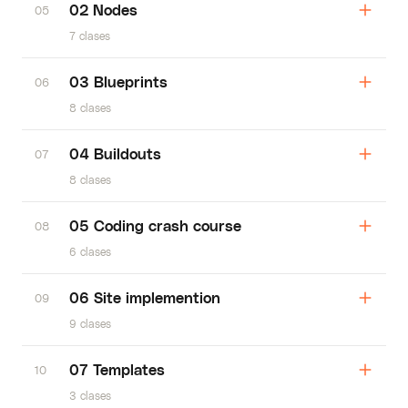
02 Nodes
05
7 clases
03 Blueprints
06
8 clases
04 Buildouts
07
8 clases
05 Coding crash course
08
6 clases
06 Site implemention
09
9 clases
07 Templates
10
3 clases