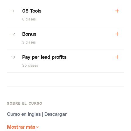
08 Tools
11
8 clases
Bonus
12
3 clases
Pay per lead profits
13
35 clases
SOBRE EL CURSO
Curso en Ingles | Descargar
Mostrar más