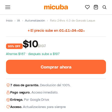
Inicio
›
IA
›
Automatización
›
Reto 24hrs 4.0 de Gonzalo Laque
El precio sube en
01
11
34
01
d
h
m
s
$
10
$197
95% OFF
Ahorras $187 · después sube a $197
Comprar ahora
7 días de garantía.
Devolución del 100%.
Pago seguro.
Acceso inmediato.
Entrega.
Por Google Drive
Acceso.
Actualizaciones para siempre