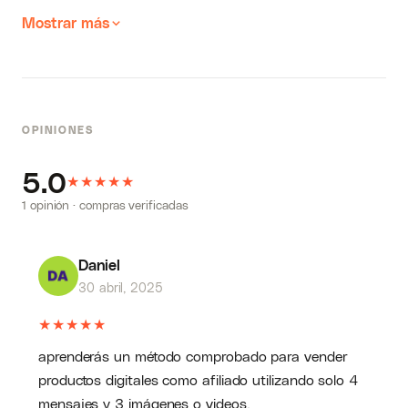
Mostrar más
OPINIONES
5.0
★
★
★
★
★
1 opinión · compras verificadas
Daniel
30 abril, 2025
★
★
★
★
★
aprenderás un método comprobado para vender
productos digitales como afiliado utilizando solo 4
mensajes y 3 imágenes o videos.