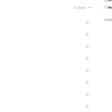
En
Ac
8 clases
Cate