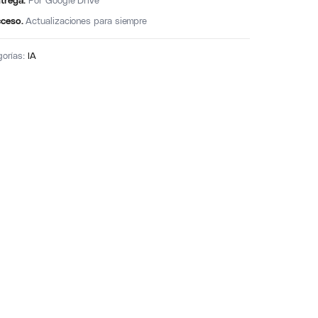
trega.
Por Google Drive
ceso.
Actualizaciones para siempre
gorías:
IA