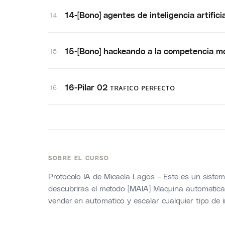
14-[Bono] agentes de inteligencia artificia
14
15-[Bono] hackeando a la competencia mo
15
16-Pilar 02 ᴛʀᴀꜰɪᴄᴏ ᴘᴇʀꜰᴇᴄᴛᴏ
16
SOBRE EL CURSO
Protocolo IA de Micaela Lagos – Este es un sist
descubriras el metodo [MAIA] Maquina automatica d
vender en automatico y escalar cualquier tipo de i