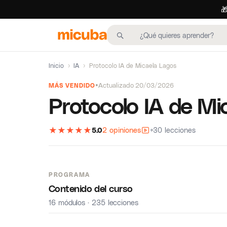

Inicio
›
IA
›
Protocolo IA de Micaela Lagos
Actualizado 20/03/2026
MÁS VENDIDO
Protocolo IA de Mi
★
★
★
★
★
5.0
2 opiniones
+30 lecciones
PROGRAMA
Contenido del curso
16 módulos · 235 lecciones