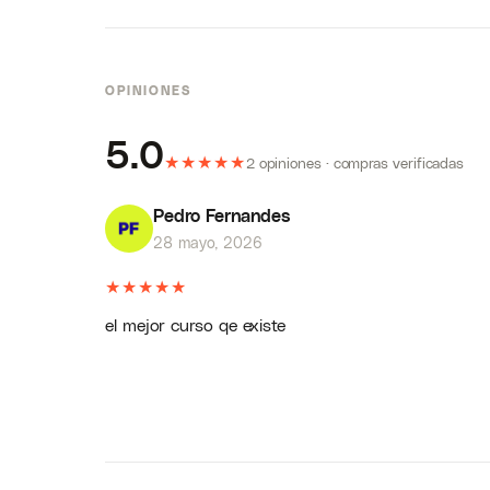
OPINIONES
5.0
★
★
★
★
★
2 opiniones · compras verificadas
Pedro Fernandes
28 mayo, 2026
★
★
★
★
★
el mejor curso qe existe