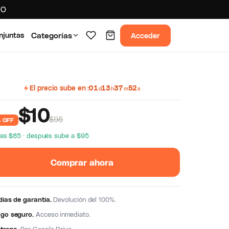
TO
Acceder
njuntas
Categorías
El precio sube en
01
13
37
51
d
h
m
s
$
10
$95
 OFF
ras $85 · después sube a $95
Comprar ahora
días de garantía.
Devolución del 100%.
go seguro.
Acceso inmediato.