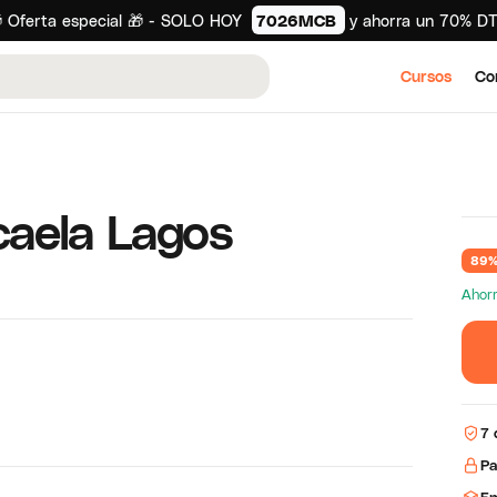
 Oferta especial 🎁 - SOLO HOY
7026MCB
y ahorra un 70% D
Cursos
Co
caela Lagos
89%
Ahor
7 
Pa