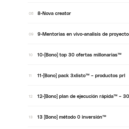
8-Nova creator
08
9-Mentorias en vivo-analisis de proyect
09
10-[Bono] top 30 ofertas millonarias™
10
11-[Bono] pack 3xlisto™ – productos prl
11
12-[Bono] plan de ejecución rápida™ – 30
12
13 [Bono] método 0 inversión™
13