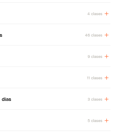
4 clases
os
46 clases
9 clases
11 clases
 días
3 clases
5 clases