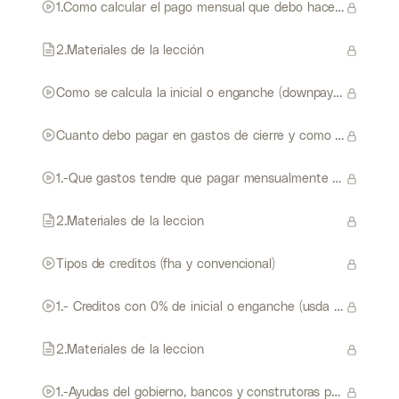
1.Como calcular el pago mensual que debo hacer cada mes materiales de la lección
2.Materiales de la lección
Como se calcula la inicial o enganche (downpayment)
Cuanto debo pagar en gastos de cierre y como puedo negociarlos
1.-Que gastos tendre que pagar mensualmente materiales de la lección
2.Materiales de la leccion
Tipos de creditos (fha y convencional)
1.- Creditos con 0% de inicial o enganche (usda y va) materiales de la lección
2.Materiales de la leccion
1.-Ayudas del gobierno, bancos y construtoras para la inicial y costos de cierre materiales de la lección