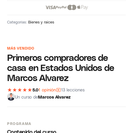
Categorías:
Bienes y raices
MÁS VENDIDO
Primeros compradores de
casa en Estados Unidos de
Marcos Alvarez
★
★
★
★
★
5.0
1 opinión
13 lecciones
Un curso de
Marcos Alvarez
PROGRAMA
Contenido del curso