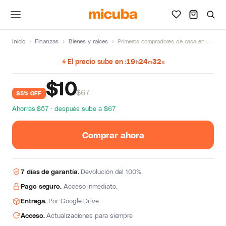
Inicio
›
Finanzas
›
Bienes y raices
›
Primeros compradores de casa en Estados Unidos de Marcos Alvarez
El precio sube en
19
24
32
h
m
s
$
10
$67
85% OFF
Ahorras $57 · después sube a $67
Comprar ahora
7 días de garantía.
Devolución del 100%.
Pago seguro.
Acceso inmediato.
Entrega.
Por Google Drive
Acceso.
Actualizaciones para siempre