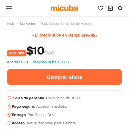
Inicio
›
Marketing
›
Pack Cursos Sin Límite de Velocity
El precio sube en
01
10
29
41
d
h
m
s
$
10
$180
94% OFF
Ahorras $170 · después sube a $180
Comprar ahora
7 días de garantía.
Devolución del 100%.
Pago seguro.
Acceso inmediato.
Entrega.
Por Google Drive
Acceso.
Actualizaciones para siempre