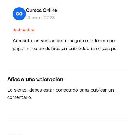
acompañando a Jeffrey en el importante
Cursos Online
propósito de llevarte a ti a crecer tu
19 enero, 2023
emprendimiento a través de medios digitales,
sin invertir dinero. Te enseñaré cómo hacer de
★
★
★
★
★
Instagram una máquina de imprimir dinero
Aumenta las ventas de tu negocio sin tener que
igual que como lo he hecho con mis más de
pagar miles de dólares en publicidad ni en equipo.
500 estudiantes. ¡Estoy ansiosa por empezar
y espero que tú también!
Añade una valoración
Lo siento, debes estar
conectado
para publicar un
comentario.