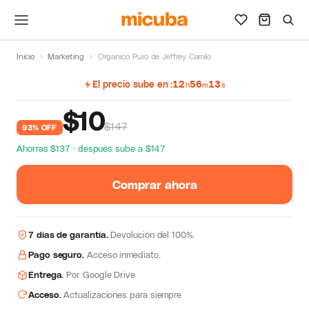
Inicio
›
Marketing
›
Organico Puro de Jeffrey Camilo
El precio sube en
12
56
12
h
m
s
$
10
$147
93% OFF
Ahorras $137 · después sube a $147
Comprar ahora
7 días de garantía.
Devolución del 100%.
Pago seguro.
Acceso inmediato.
Entrega.
Por Google Drive
Acceso.
Actualizaciones para siempre