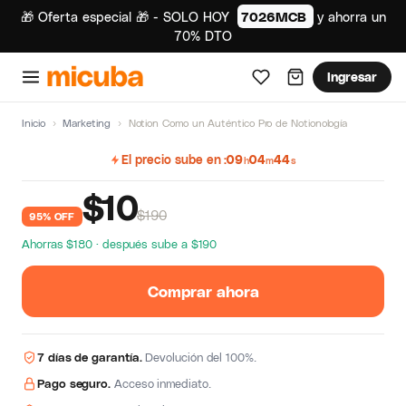
🎁 Oferta especial 🎁 - SOLO HOY
7026MCB
y ahorra un
70% DTO
Ingresar
Inicio
›
Marketing
›
Notion Como un Auténtico Pro de Notionología
El precio sube en
09
04
43
h
m
s
$
10
$190
95% OFF
Ahorras $180 · después sube a $190
Comprar ahora
7 días de garantía.
Devolución del 100%.
Pago seguro.
Acceso inmediato.