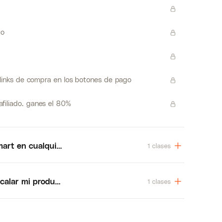
to
tlinks de compra en los botones de pago
filiado. ganes el 80%
mart en cualquier país
1 clases
alar mi producto para que todos los días me lleguen ven
1 clases