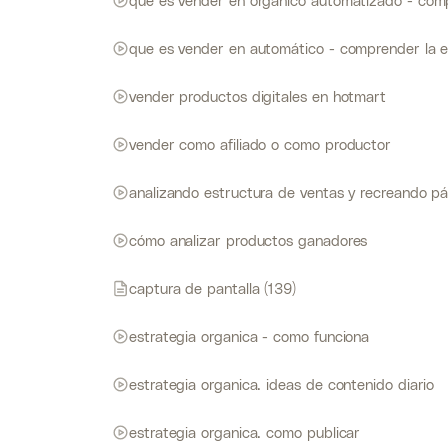
que es vender en orgánico automatizado - comp
que es vender en automático - comprender la e
vender productos digitales en hotmart
vender como afiliado o como productor
analizando estructura de ventas y recreando p
cómo analizar productos ganadores
captura de pantalla (139)
estrategia organica - como funciona
estrategia organica. ideas de contenido diario
estrategia organica. como publicar