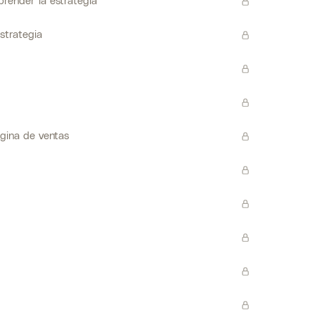
render la estrategia
strategia
ágina de ventas