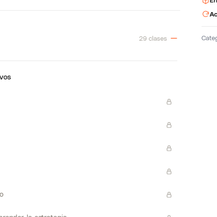
En
Ac
Cate
29 clases
evos
io