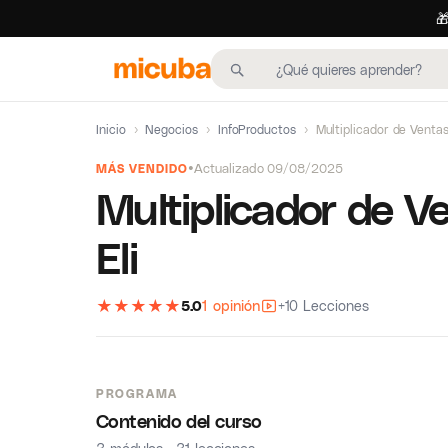

Inicio
›
Negocios
›
InfoProductos
›
Multiplicador de Ventas 
Actualizado 09/08/2025
MÁS VENDIDO
Multiplicador de Ve
Eli
★
★
★
★
★
5.0
1 opinión
+10 Lecciones
PROGRAMA
Contenido del curso