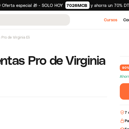
 Oferta especial 🎁 - SOLO HOY
7026MCB
y ahorra un 70% D
Cursos
Co
Pro de Virginia Eli
ntas Pro de Virginia
90%
Ahor
7 
Pa