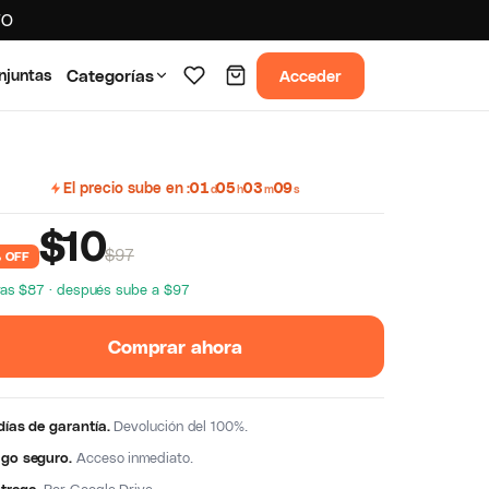
TO
Acceder
njuntas
Categorías
El precio sube en
01
05
03
08
d
h
m
s
$
10
$97
 OFF
ras $87 · después sube a $97
Comprar ahora
días de garantía.
Devolución del 100%.
go seguro.
Acceso inmediato.