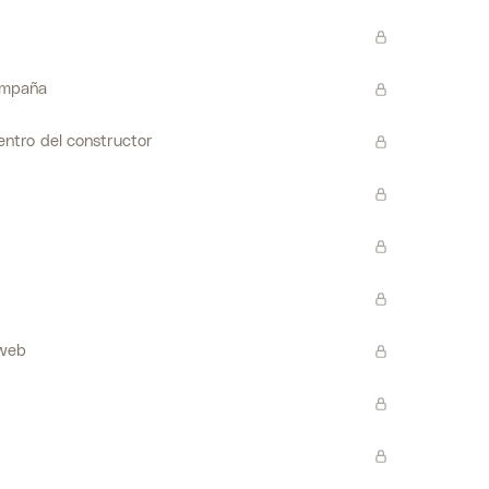
campaña
entro del constructor
 web