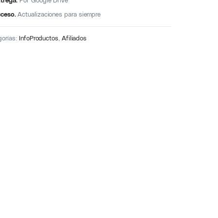
trega.
Por Google Drive
ceso.
Actualizaciones para siempre
gorías:
InfoProductos
,
Afiliados