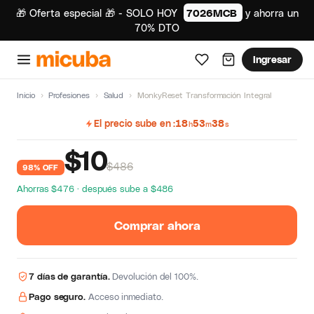
🎁 Oferta especial 🎁 - SOLO HOY
7026MCB
y ahorra un
70% DTO
Ingresar
Inicio
›
Profesiones
›
Salud
›
MonkyReset Transformación Integral
El precio sube en
18
53
37
h
m
s
$
10
$486
98% OFF
Ahorras $476 · después sube a $486
Comprar ahora
7 días de garantía.
Devolución del 100%.
Pago seguro.
Acceso inmediato.