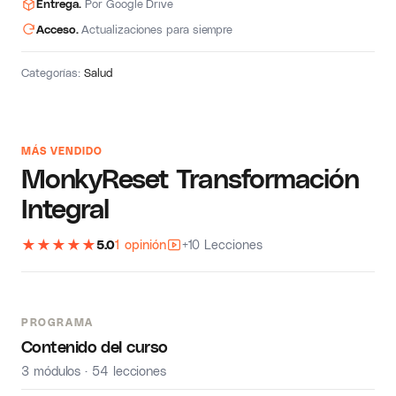
Entrega.
Por Google Drive
Acceso.
Actualizaciones para siempre
Categorías:
Salud
MÁS VENDIDO
MonkyReset Transformación
Integral
★
★
★
★
★
5.0
1 opinión
+10 Lecciones
PROGRAMA
Contenido del curso
3 módulos · 54 lecciones