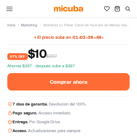
Inicio
›
Marketing
›
Monetiza tu Primer Canal de Youtube de Matias Vasquez
El precio sube en
01
02
36
48
d
h
m
s
$
10
$397
97% OFF
Ahorras $387 · después sube a $397
Comprar ahora
7 días de garantía.
Devolución del 100%.
Pago seguro.
Acceso inmediato.
Entrega.
Por Google Drive
Acceso.
Actualizaciones para siempre