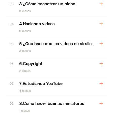
3.¿Cómo encontrar un nicho
03
5 clases
4.Haciendo videos
04
6 clases
5.¿Qué hace que los videos se viralicen
05
3 clases
6.Copyright
06
2 clases
7.Estudiando YouTube
07
4 clases
8.Como hacer buenas miniaturas
08
1 clases