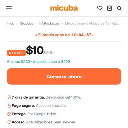
Inicio
›
Negocios
›
InfoProductos
›
Método Imperio Afiliado de Toni Gálvez
El precio sube en
10
34
37
h
m
s
$
10
$299
97% OFF
Ahorras $289 · después sube a $299
Comprar ahora
7 días de garantía.
Devolución del 100%.
Pago seguro.
Acceso inmediato.
Entrega.
Por Google Drive
Acceso.
Actualizaciones para siempre