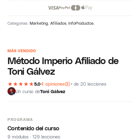
Categorías:
Marketing
,
Afiliados
,
InfoProductos
MÁS VENDIDO
Método Imperio Afiliado de
Toni Gálvez
★
★
★
★
★
5.0
4 opiniones
+ de 20 lecciones
Un curso de
Toni Gálvez
PROGRAMA
Contenido del curso
9 módulos · 129 lecciones